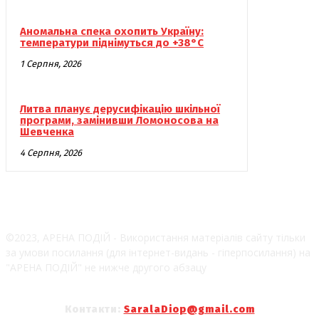
Аномальна спека охопить Україну:
температури піднімуться до +38°C
1 Серпня, 2026
Литва планує дерусифікацію шкільної
програми, замінивши Ломоносова на
Шевченка
4 Серпня, 2026
©2023, АРЕНА ПОДІЙ - Використання матеріалів сайту тільки
за умови посилання (для інтернет-видань - гіперпосилання) на
"АРЕНА ПОДІЙ" не нижче другого абзацу
Контакти:
SaralaDiop@gmail.com