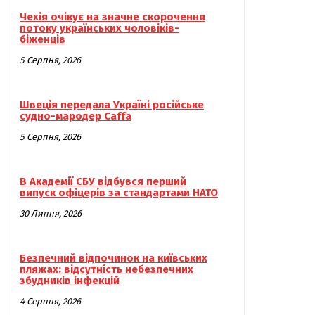
Чехія очікує на значне скорочення
потоку українських чоловіків-
біженців
5 Серпня, 2026
Швеція передала Україні російське
судно-мародер Caffa
5 Серпня, 2026
В Академії СБУ відбувся перший
випуск офіцерів за стандартами НАТО
30 Липня, 2026
Безпечний відпочинок на київських
пляжах: відсутність небезпечних
збудників інфекцій
4 Серпня, 2026