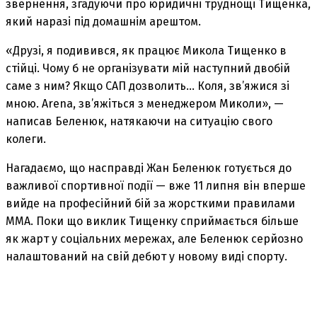
звернення, згадуючи про юридичні труднощі Тищенка,
який наразі під домашнім арештом.
«Друзі, я подивився, як працює Микола Тищенко в
стійці. Чому б не організувати мій наступний двобій
саме з ним? Якщо САП дозволить… Коля, зв’яжися зі
мною. Arena, зв’яжіться з менеджером Миколи», —
написав Беленюк, натякаючи на ситуацію свого
колеги.
Нагадаємо, що насправді Жан Беленюк готується до
важливої спортивної події — вже 11 липня він вперше
вийде на професійний бій за жорсткими правилами
ММА. Поки що виклик Тищенку сприймається більше
як жарт у соціальних мережах, але Беленюк серйозно
налаштований на свій дебют у новому виді спорту.