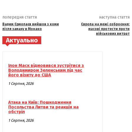
попередня стаття
наступна стаття
Вадим Єрмолаєв вийшов з коми
Європа на межі озброєння:
після замаху в Монако
масові протести проти
військових витрат
Актуально
Ілон Маск відмовився зустрітися з
Володимиром Зеленським під час
його візиту до США
1 Серпня, 2026
Атака на Київ: Пошкодження
Посольства Литви та реакція на
обстріл
1 Серпня, 2026