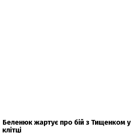
Беленюк жартує про бій з Тищенком у
клітці