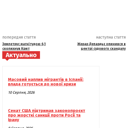
попередня стаття
наступна стаття
Землетрус магнітудою 6,1
Жерар Депардьє опинився в
сколихнув Крит
центрі судового скандалу
Актуально
Масовий наплив мігрантів в Іспанії:
влада готується до нової кризи
10 Серпня, 2026
Сенат США підтримав законопроєкт
про жорсткі санкції проти Росії та
Ірану