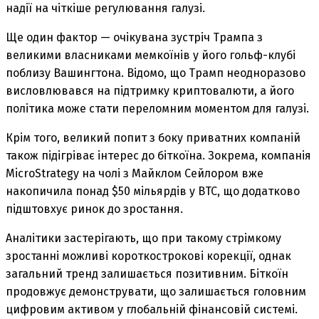
надії на чіткіше регулювання галузі.
Ще один фактор — очікувана зустріч Трампа з
великими власниками мемкоїнів у його гольф-клубі
поблизу Вашингтона. Відомо, що Трамп неодноразово
висловлювався на підтримку криптовалюти, а його
політика може стати переломним моментом для галузі.
Крім того, великий попит з боку приватних компаній
також підігріває інтерес до біткоїна. Зокрема, компанія
MicroStrategy на чолі з Майклом Сейлором вже
накопичила понад $50 мільярдів у BTC, що додатково
підштовхує ринок до зростання.
Аналітики застерігають, що при такому стрімкому
зростанні можливі короткострокові корекції, однак
загальний тренд залишається позитивним. Біткоїн
продовжує демонструвати, що залишається головним
цифровим активом у глобальній фінансовій системі.