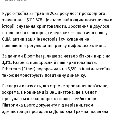
Курс біткоїна 22 травня 2025 року досяг рекордного
значення — $111 878. Це стало найвищим показником в
історії існування криптовалюти. Зростання відбулося
на тлі низки факторів, серед яких — політичні події у
США, активізація інвесторів і очікування на
поліпшення регулювання ринку цифрових активів.
За даними Bloomberg, лише за четвер біткоїн виріс на
3,3%. Разом із ним зросли й інші криптовалюти:
Ethereum (Ether) подорожчав на 5,5%, а інші альткоїни
також демонструють позитивну динаміку.
Експерти вказують, що стрімке зростання пов’язане,
зокрема, з новинами із Вашингтона, де в Сенаті
просувається законопроєкт щодо стейблкоїнів.
Підтримка цього документу під керівництвом
адміністрації президента Дональда Трампа посилила