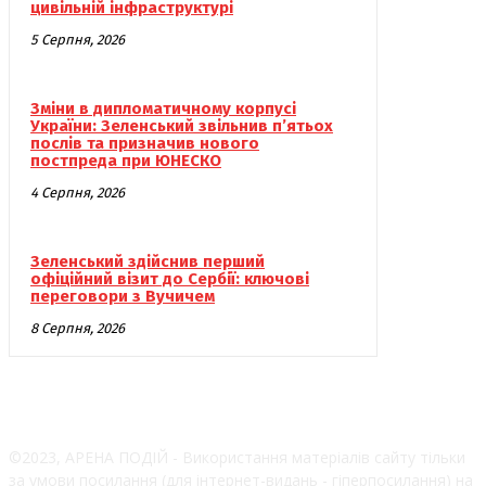
цивільній інфраструктурі
5 Серпня, 2026
Зміни в дипломатичному корпусі
України: Зеленський звільнив п’ятьох
послів та призначив нового
постпреда при ЮНЕСКО
4 Серпня, 2026
Зеленський здійснив перший
офіційний візит до Сербії: ключові
переговори з Вучичем
8 Серпня, 2026
©2023, АРЕНА ПОДІЙ - Використання матеріалів сайту тільки
за умови посилання (для інтернет-видань - гіперпосилання) на