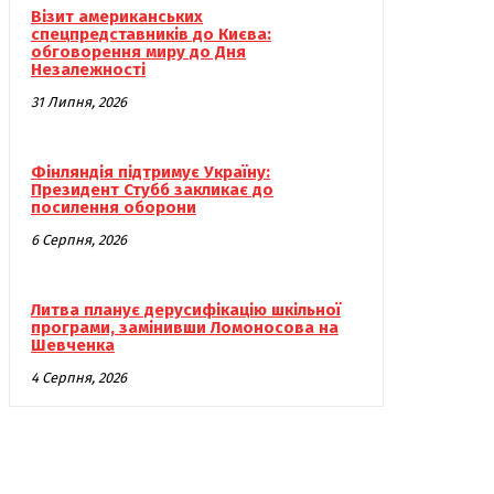
Візит американських
спецпредставників до Києва:
обговорення миру до Дня
Незалежності
31 Липня, 2026
Фінляндія підтримує Україну:
Президент Стубб закликає до
посилення оборони
6 Серпня, 2026
Литва планує дерусифікацію шкільної
програми, замінивши Ломоносова на
Шевченка
4 Серпня, 2026