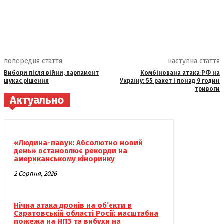
попередня стаття
наступна стаття
Вибори після війни, парламент
Комбінована атака РФ на
шукає рішення
Україну: 55 ракет і понад 9 годин
тривоги
Актуально
«Людина-павук: Абсолютно новий
день» встановлює рекорди на
американському кіноринку
2 Серпня, 2026
Нічна атака дронів на об’єкти в
Саратовській області Росії: масштабна
пожежа на НПЗ та вибухи на