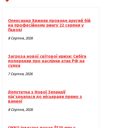
Олександр Хижняк проведе другий бій
на професійному рингу 22 серпня у
Львові
8 Серпня, 2026
Загроза нової світової кризи: Сибіга
попередив про наслідки атак РФ на
судна
7 Серпня, 2026
Депутатка з Нової Зеландії
під’єдналася до міськради прямо з
ванної
8 Серпня, 2026
ОККО інвестує понад $120 млн у