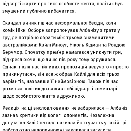
відверті жарти про своє особисте життя, політик був
змушений публічно вибачитися.
Скандал виник під час неформальної бесіди, коли
комік Ніккі Осборн запропонував Албанізу зіграти у
гру, де потрібно обрати між трьома знаменитими
австралійками: Кайлі Міноуг, Ніколь Кідман та Рондою
Берчмор. Спочатку прем’єр намагався уникнути гри,
підкреслюючи, що лише пів року тому одружився.
Однак, після настійливих пропозицій ведучого «просто
прикинутися», він все ж обрав Кайлі для всіх трьох
варіантів, назвавши її неймовірною. Також під час
розмови політик дозволив собі відверті коментарі
щодо особистого життя з дружиною.
Реакція на ці висловлювання не забарилася — Албаніз
зазнав критики від колег і опонентів. Незалежна
депутатка Залі Стеггалл назвала його участь у такій грі
«абсолютно недоречною» і закликала засудити