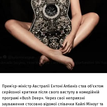
Прем’єр-міністр Австралії Ентоні Албаніз став об'єктом
серйозної критики після свого виступу в комедійній
програмі «Bush Deep». Через свої неприязні
зауваження стосовно відомої співачки Кайлі Міноуг та