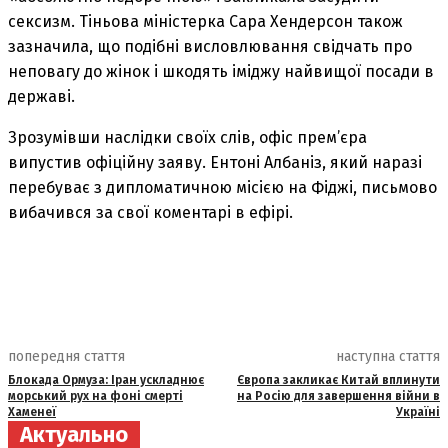
сексизм. Тіньова міністерка Сара Хендерсон також
зазначила, що подібні висловлювання свідчать про
неповагу до жінок і шкодять іміджу найвищої посади в
державі.
Зрозумівши наслідки своїх слів, офіс прем’єра
випустив офіційну заяву. Ентоні Албаніз, який наразі
перебуває з дипломатичною місією на Фіджі, письмово
вибачився за свої коментарі в ефірі.
попередня стаття
наступна стаття
Блокада Ормуза: Іран ускладнює
Європа закликає Китай вплинути
морський рух на фоні смерті
на Росію для завершення війни в
Хаменеї
Україні
Актуально