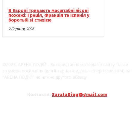
В Європі тривають масштабні лісові
пожежі: Греція, Франція та Іспанія у
боротьбі зі стихією
2 Серпня, 2026
©2023, АРЕНА ПОДІЙ - Використання матеріалів сайту тільки
за умови посилання (для інтернет-видань - гіперпосилання) на
"АРЕНА ПОДІЙ" не нижче другого абзацу
Контакти:
SaralaDiop@gmail.com