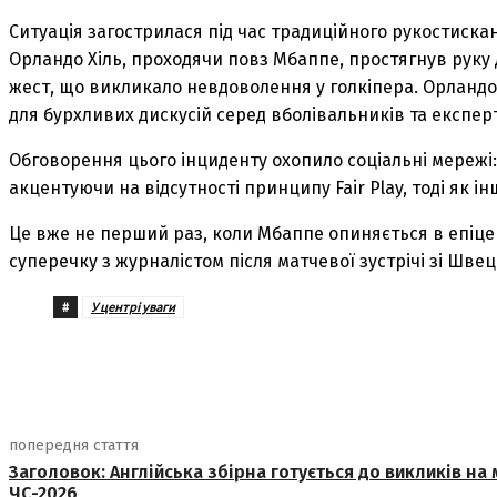
Ситуація загострилася під час традиційного рукостиск
Орландо Хіль, проходячи повз Мбаппе, простягнув рук
жест, що викликало невдоволення у голкіпера. Орландо
для бурхливих дискусій серед вболівальників та експерт
Обговорення цього інциденту охопило соціальні мережі
акцентуючи на відсутності принципу Fair Play, тоді як і
Це вже не перший раз, коли Мбаппе опиняється в епіцен
суперечку з журналістом після матчевої зустрічі зі Швец
#
У центрі уваги
поділіться
попередня стаття
Заголовок: Англійська збірна готується до викликів на 
ЧС-2026