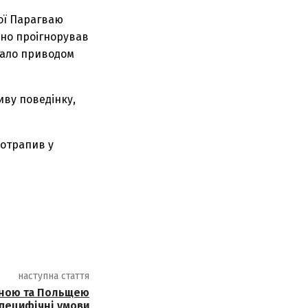
ної Парагваю
вно проігнорував
тало приводом
иву поведінку,
потрапив у
наступна стаття
їною та Польщею
специфічні умови