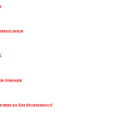
а
ливної кризи
С
ків-біженців
я миру до Дня Незалежності