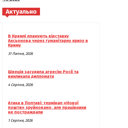
Актуально
В Кремлі планують відставку
Аксьонова через гуманітарну кризу в
Криму
31 Липня, 2026
Швеція засудила агресію Росії та
викликала дипломата
4 Серпня, 2026
Атака в Полтаві: термінал «Нової
пошти» зруйновано, але працівники
не постраждали
1 Серпня, 2026