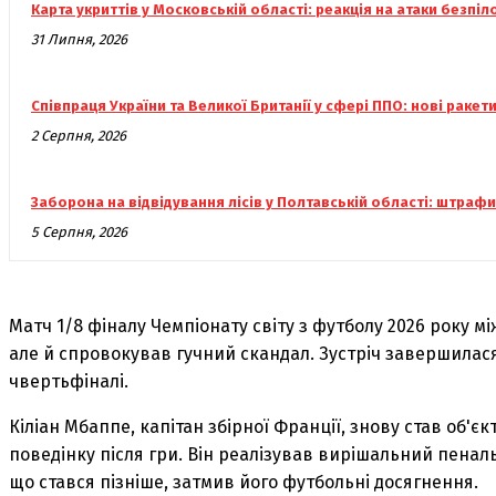
Карта укриттів у Московській області: реакція на атаки безпіл
31 Липня, 2026
Співпраця України та Великої Британії у сфері ППО: нові ракет
2 Серпня, 2026
Заборона на відвідування лісів у Полтавській області: штрафи
5 Серпня, 2026
Матч 1/8 фіналу Чемпіонату світу з футболу 2026 року 
але й спровокував гучний скандал. Зустріч завершилася 
чвертьфіналі.
Кіліан Мбаппе, капітан збірної Франції, знову став об'є
поведінку після гри. Він реалізував вирішальний пенал
що стався пізніше, затмив його футбольні досягнення.