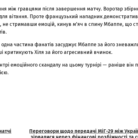
ання між гравцями після завершення матчу. Воротар збір
у для вітання. Проте французький нападник демонстрати
, не стримавши емоцій, кинув м'яч в спину Мбаппе, що с
ів.
: одна частина фанатів засуджує Мбаппе за його зневажл
нші критикують Хіля за його агресивний вчинок.
трі емоційного скандалу на цьому турнірі — раніше він 
ією.
матчі
Переговори щодо передачі МіГ-29 між Укра
зірвалися через фінансові розбіжності та 