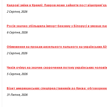
Кадрові зміни в Кремлі: Лавров може зайняти пост віцепрем’єр
2 Серпня, 2026
Росія значно збільшила імпорт бензину з Білорусі в умовах па
6 Серпня, 2026
Обмеження на продаж дизельного пального на українських АЗ
2 Серпня, 2026
Чехія очікує на значне скорочення потоку українських чолові
5 Серпня, 2026
Візит американських спецпредставників до Києва: обговоренн
31 Липня, 2026