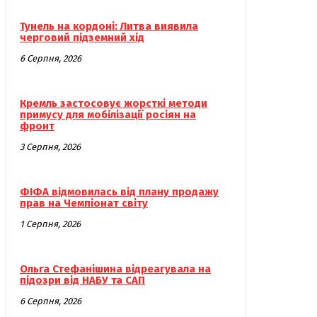
Тунель на кордоні: Литва виявила
черговий підземний хід
6 Серпня, 2026
Кремль застосовує жорсткі методи
примусу для мобілізації росіян на
фронт
3 Серпня, 2026
ФІФА відмовилась від плану продажу
прав на Чемпіонат світу
1 Серпня, 2026
Ольга Стефанішина відреагувала на
підозри від НАБУ та САП
6 Серпня, 2026