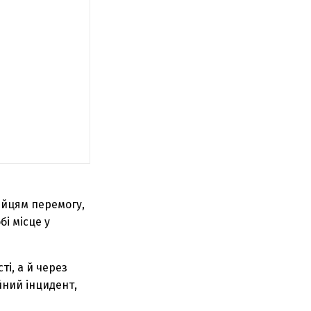
ейцям перемогу,
і місце у
ті, а й через
йний інцидент,