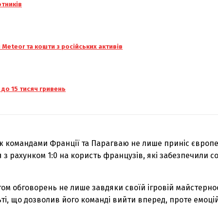
отників
и Meteor та кошти з російських активів
 до 15 тисяч гривень
між командами Франції та Парагваю не лише приніс європ
з рахунком 1:0 на користь французів, які забезпечили соб
ктом обговорень не лише завдяки своїй ігровій майстернос
ьті, що дозволив його команді вийти вперед, проте емоці