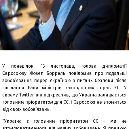
У понеділок, 13 листопада, голова дипломатії
Євросоюзу Жозеп Боррель повідомив про подальші
зобов’язання перед Україною з питань безпеки після
засідання Ради міністрів закордонних справ ЄС. У
своєму Twitter він підкреслив, що Україна залишається
головним пріоритетом для ЄС, і Євросоюз не втомиться
від своїх зобов’язань.
“Україна є головним пріоритетом ЄС – ми не
втомлюватимемося від наших зобов’язань. Я працюю