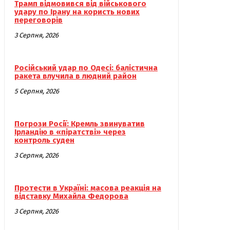
Трамп відмовився від військового
удару по Ірану на користь нових
переговорів
3 Серпня, 2026
Російський удар по Одесі: балістична
ракета влучила в людний район
5 Серпня, 2026
Погрози Росії: Кремль звинуватив
Ірландію в «піратстві» через
контроль суден
3 Серпня, 2026
Протести в Україні: масова реакція на
відставку Михайла Федорова
3 Серпня, 2026