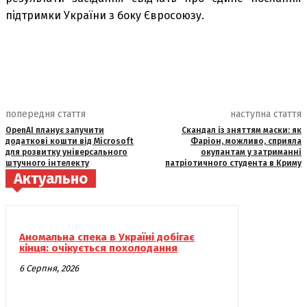
підтримки України з боку Євросоюзу.
попередня стаття
наступна стаття
OpenAI планує залучити
Скандал із зняттям маски: як
додаткові кошти від Microsoft
Фаріон, можливо, сприяла
для розвитку універсального
окупантам у затриманні
штучного інтелекту
патріотичного студента в Криму
Актуально
Аномальна спека в Україні добігає
кінця: очікується похолодання
6 Серпня, 2026