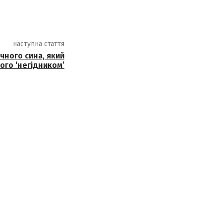
наступна стаття
чного сина, який
ого ‘негідником’