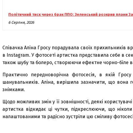
Політичний тиск через брак ППО: Зеленський розкрив плани З
6 Серпня, 2026
Співачка Аліна Гросу порадувала своїх прихильників в
в Instagram. У фотосеті артистка представила себе в се
також шубу та болеро, створюючи ефектне чорно-біле в
Практично передноворічна фотосесія, в якій Грос
шанувальників. Аліна, вирішила зазначити, що вона г
знімками.
Щодо можливих змін у її зовнішності, деякі користува
артистка відкидає ці чутки, підкреслюючи, що ніколи
налаштованими та радісно зустріли цю сміливу фотосес