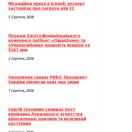
Міграційна криза в Іспанії: експерт
застерігає про загрозу для ЄС
5 Серпня, 2026
Продаж багатофункціонального
комплексу Gulliver: «Ощадбанк» та
«Укрексімбанк» планують аукціон за
$207 млн
2 Серпня, 2026
Оновлення складу РНБО: Президент
України підписав указ про зміни
1 Серпня, 2026
Сергій Сухомлин залишає пост
керівника Державного агентства
відновлення: причини та можливий
наступник