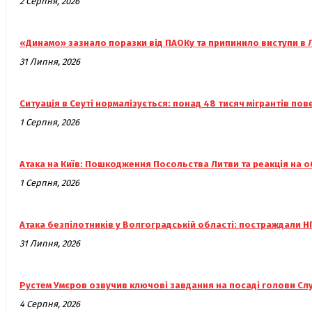
2 Серпня, 2026
«Динамо» зазнало поразки від ПАОКу та припинило виступи в Л
31 Липня, 2026
Ситуація в Сеуті нормалізується: понад 48 тисяч мігрантів по
1 Серпня, 2026
Атака на Київ: Пошкодження Посольства Литви та реакція на о
1 Серпня, 2026
Атака безпілотників у Волгоградській області: постраждали НП
31 Липня, 2026
Рустем Умєров озвучив ключові завдання на посаді голови Сл
4 Серпня, 2026