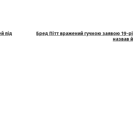
й під
Бред Пітт вражений гучною заявою 19-рі
назвав й