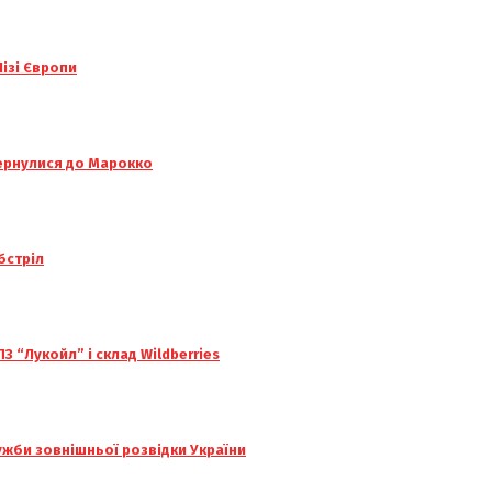
ізі Європи
вернулися до Марокко
бстріл
З “Лукойл” і склад Wildberries
ужби зовнішньої розвідки України