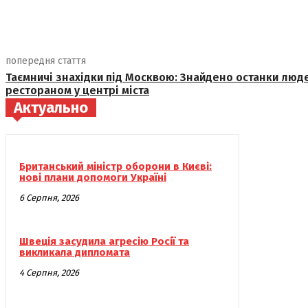
поділіться
попередня стаття
Таємничі знахідки під Москвою: Знайдено останки люде
рестораном у центрі міста
Актуально
Британський міністр оборони в Києві:
нові плани допомоги Україні
6 Серпня, 2026
Швеція засудила агресію Росії та
викликала дипломата
4 Серпня, 2026