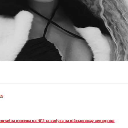
го
масштабна пожежа на НПЗ та вибухи на військовому аеродромі