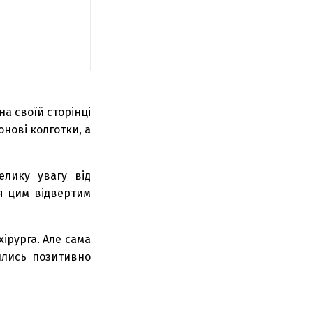
а своїй сторінці
онові колготки, а
елику увагу від
ся цим відвертим
ірурга. Але сама
вились позитивно