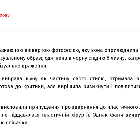
аходу
ражаючою відвертою фотосесією, яку вона оприлюднила н
ксуальному образі, одягнена в чорну спідню білизну, капр
ізуальне враження.
у вибрала шубу як частину свого стилю, отримала в
отова до критики, але вирішила ризикнути і поділити
чі висловили припущення про звернення до пластичного х
 не піддавалася пластичній хірургії. Однак фани вия
ію співачки.