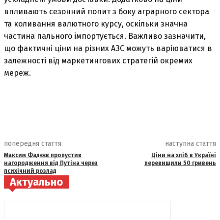
впливають сезонний попит з боку аграрного сектора
та коливання валютного курсу, оскільки значна
частина пального імпортується. Важливо зазначити,
що фактичні ціни на різних АЗС можуть варіюватися в
залежності від маркетингових стратегій окремих
мереж.
попередня стаття
наступна стаття
Максим Фадєєв пропустив
Ціни на хліб в Україні
нагородження від Путіна через
перевищили 50 гривень
психічний розлад
Актуально