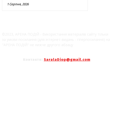
1 Серпня, 2026
©2023, АРЕНА ПОДІЙ - Використання матеріалів сайту тільки
за умови посилання (для інтернет-видань - гіперпосилання) на
"АРЕНА ПОДІЙ" не нижче другого абзацу
Контакти:
SaralaDiop@gmail.com