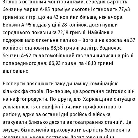
Згідно з останніми моніторингами, середня вартість
бензину марки А-95 преміум сьогодні становить 77,43
гривні за літр, що на 43 копійки більше, ніж вчора.
Бензин А-95 додав у ціні 28 копійок, досягнувши
середнього показника 72,19 гривні. Найбільше
подорожчало дизельне паливо – його ціна зросла на 37
копійок і становить 88,58 гривні за літр. Водночас
бензин А-92 та автомобільний газ залишилися на рівні
попереднього дня: 66,93 гривні та 48,10 гривні
відповідно.
Експерти пояснюють таку динаміку комбінацією
кількох факторів. По-перше, це зростання світових цін
на нафтопродукти. По-друге, для Харківщини ситуацію
ускладнюють специфічні ризики прифронтового
регіону, адже за останні дні російські війська
атакували близько десяти автозаправних станцій. Це
змушує бізнесменів враховувати вартість безпеки та
ускладнені умови доставки. Додатково на ціни