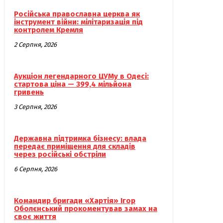
Російська православна церква як
інструмент війни: мілітаризація під
контролем Кремля
2 Серпня, 2026
Аукціон легендарного ЦУМу в Одесі:
стартова ціна — 399,4 мільйона
гривень
3 Серпня, 2026
Державна підтримка бізнесу: влада
передає приміщення для складів
через російські обстріли
6 Серпня, 2026
Командир бригади «Хартія» Ігор
Оболєнський прокоментував замах на
своє життя