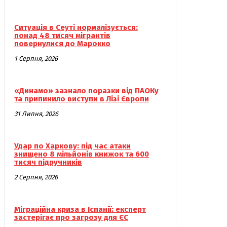
Ситуація в Сеуті нормалізується:
понад 48 тисяч мігрантів
повернулися до Марокко
1 Серпня, 2026
«Динамо» зазнало поразки від ПАОКу
та припинило виступи в Лізі Європи
31 Липня, 2026
Удар по Харкову: під час атаки
знищено 8 мільйонів книжок та 600
тисяч підручників
2 Серпня, 2026
Міграційна криза в Іспанії: експерт
застерігає про загрозу для ЄС