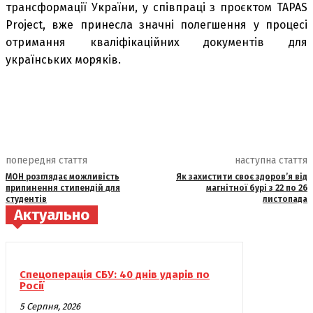
трансформації України, у співпраці з проєктом TAPAS
Project, вже принесла значні полегшення у процесі
отримання кваліфікаційних документів для
українських моряків.
попередня стаття
наступна стаття
МОН розглядає можливість
Як захистити своє здоров’я від
припинення стипендій для
магнітної бурі з 22 по 26
студентів
листопада
Актуально
Спецоперація СБУ: 40 днів ударів по
Росії
5 Серпня, 2026