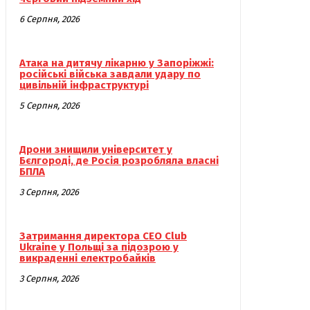
6 Серпня, 2026
Атака на дитячу лікарню у Запоріжжі:
російські війська завдали удару по
цивільній інфраструктурі
5 Серпня, 2026
Дрони знищили університет у
Бєлгороді, де Росія розробляла власні
БПЛА
3 Серпня, 2026
Затримання директора CEO Club
Ukraine у Польщі за підозрою у
викраденні електробайків
3 Серпня, 2026