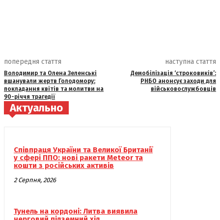
попередня стаття
наступна стаття
Володимир та Олена Зеленські
Демобілізація ‘строковиків’:
вшанували жертв Голодомору:
РНБО анонсує заходи для
покладання квітів та молитви на
військовослужбовців
90-річчя трагедії
Актуально
Співпраця України та Великої Британії
у сфері ППО: нові ракети Meteor та
кошти з російських активів
2 Серпня, 2026
Тунель на кордоні: Литва виявила
черговий підземний хід