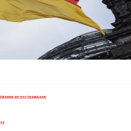
ацівники не постраждали
нсу