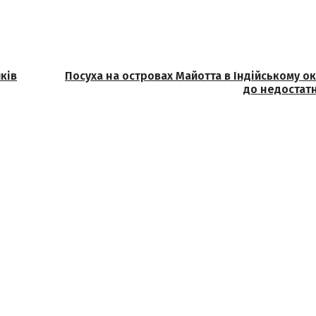
ків
Посуха на островах Майотта в Індійському о
до недостатн