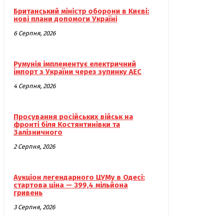
Британський міністр оборони в Києві:
нові плани допомоги Україні
6 Серпня, 2026
Румунія імплементує електричний
імпорт з України через зупинку АЕС
4 Серпня, 2026
Просування російських військ на
фронті біля Костянтинівки та
Залізничного
2 Серпня, 2026
Аукціон легендарного ЦУМу в Одесі:
стартова ціна — 399,4 мільйона
гривень
3 Серпня, 2026