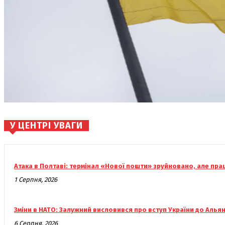
У ЦЕНТРІ УВАГИ
Атака в Полтаві: термінал «Нової пошти» зруйновано, але пр
1 Серпня, 2026
Зміни в НАТО: Залужний висловився про вступ України до Алья
6 Серпня, 2026