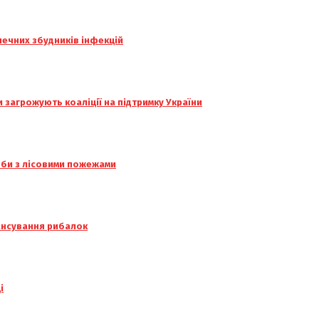
печних збудників інфекцій
и загрожують коаліції на підтримку України
тьби з лісовими пожежами
нансування рибалок
і