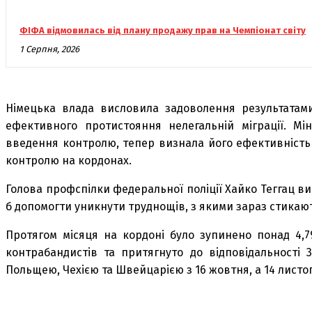
ФІФА відмовилась від плану продажу прав на Чемпіонат світу
1 Серпня, 2026
Німецька влада висловила задоволення результата
ефективного протистояння нелегальній міграції. Мі
введення контролю, тепер визнала його ефективність 
контролю на кордонах.
Голова профспілки федеральної поліції Хайко Теггац в
б допомогти уникнути труднощів, з якими зараз стикают
Протягом місяця на кордоні було зупинено понад 4,7
контрабандистів та притягнуто до відповідальності
Польщею, Чехією та Швейцарією з 16 жовтня, а 14 лист