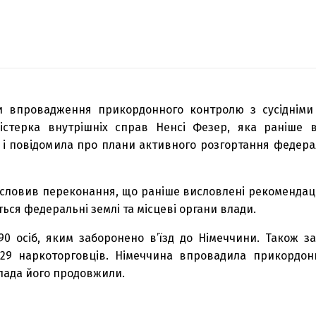
ми впровадження прикордонного контролю з сусіднім
ністерка внутрішніх справ Ненсі Фезер, яка раніше 
і повідомила про плани активного розгортання федерал
исловив переконання, що раніше висловлені рекомендаці
ься федеральні землі та місцеві органи влади.
90 осіб, яким заборонено в’їзд до Німеччини. Також з
 329 наркоторговців. Німеччина впровадила прикордон
опада його продовжили.