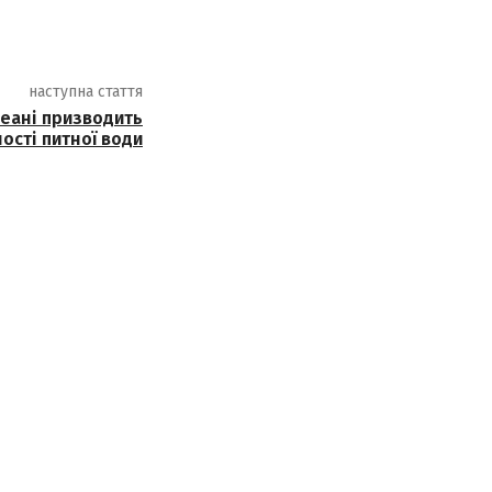
наступна стаття
кеані призводить
ості питної води