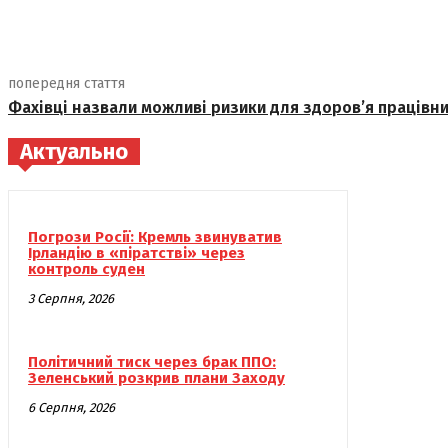
поділіться
попередня стаття
Фахівці назвали можливі ризики для здоров’я працівни
Актуально
Погрози Росії: Кремль звинуватив
Ірландію в «піратстві» через
контроль суден
3 Серпня, 2026
Політичний тиск через брак ППО:
Зеленський розкрив плани Заходу
6 Серпня, 2026