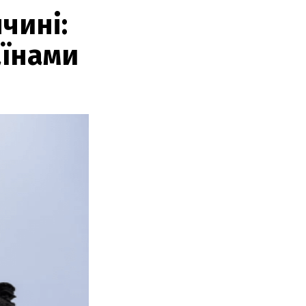
чині:
аїнами