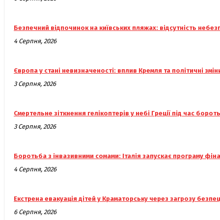
Безпечний відпочинок на київських пляжах: відсутність небез
4 Серпня, 2026
Європа у стані невизначеності: вплив Кремля та політичні змін
3 Серпня, 2026
Смертельне зіткнення гелікоптерів у небі Греції під час боро
3 Серпня, 2026
Боротьба з інвазивними сомами: Італія запускає програму фі
4 Серпня, 2026
Екстрена евакуація дітей у Краматорську через загрозу безпец
6 Серпня, 2026