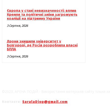
Європа у стані невизначеності: вплив
Кремля та політичні зміни загрожують
коаліції на підтримку України
3 Серпня, 2026
Дрони знищили університет у
Бєлгороді, де Росія розробляла власні
БПЛА
3 Серпня, 2026
©2023, АРЕНА ПОДІЙ - Використання матеріалів сайту тільки за
Контакти:
SaralaDiop@gmail.com