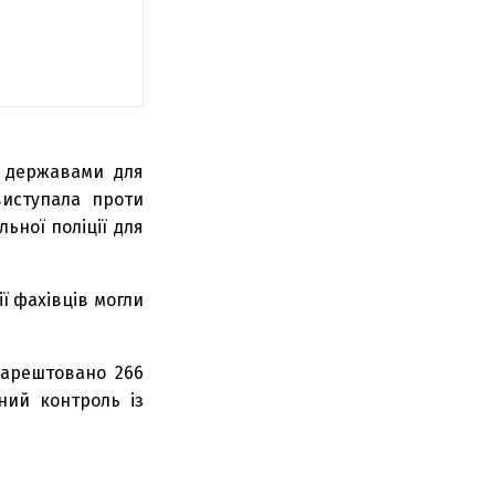
и державами для
виступала проти
ьної поліції для
ї фахівців могли
аарештовано 266
ний контроль із