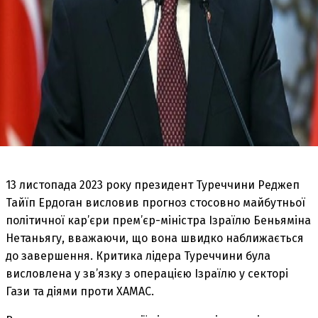
13 листопада 2023 року президент Туреччини Реджеп
Тайїп Ердоган висловив прогноз стосовно майбутньої
політичної кар’єри прем’єр-міністра Ізраїлю Беньяміна
Нетаньягу, вважаючи, що вона швидко наближається
до завершення. Критика лідера Туреччини була
висловлена у зв’язку з операцією Ізраїлю у секторі
Гази та діями проти ХАМАС.