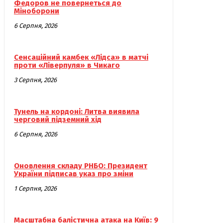
Федоров не повернеться до
Міноборони
6 Серпня, 2026
Сенсаційний камбек «Лідса» в матчі
проти «Ліверпуля» в Чикаго
3 Серпня, 2026
Тунель на кордоні: Литва виявила
черговий підземний хід
6 Серпня, 2026
Оновлення складу РНБО: Президент
України підписав указ про зміни
1 Серпня, 2026
Масштабна балістична атака на Київ: 9