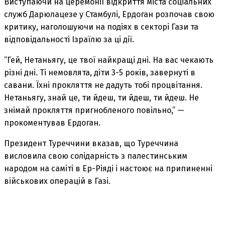
Виступаючи на церемонії відкриття міста соціальних
служб Дарюлацезе у Стамбулі, Ердоган розпочав свою
критику, наголошуючи на подіях в секторі Гази та
відповідальності Ізраїлю за ці дії.
“Гей, Нетаньягу, це твої найкращі дні. На вас чекають
різні дні. Ті немовлята, діти 3-5 років, завернуті в
савани. Їхні прокляття не дадуть тобі процвітання.
Нетаньягу, знай це, ти йдеш, ти йдеш, ти йдеш. Не
знімай прокляття пригнобленого повільно,” —
прокоментував Ердоган.
Президент Туреччини вказав, що Туреччина
висловила свою солідарність з палестинським
народом на саміті в Ер-Ріяді і настоює на припиненні
військових операцій в Газі.