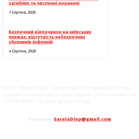
загиблих та численні поранені
1 Серпня, 2026
Безпечний відпочинок на київських
пляжах: відсутність небезпечних
збудників інфекцій
4 Серпня, 2026
©2023, АРЕНА ПОДІЙ - Використання матеріалів сайту тільки
за умови посилання (для інтернет-видань - гіперпосилання) на
"АРЕНА ПОДІЙ" не нижче другого абзацу
Контакти:
SaralaDiop@gmail.com