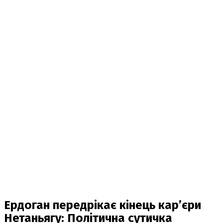
Ердоган передрікає кінець кар’єри
Нетаньягу: Політична сутичка