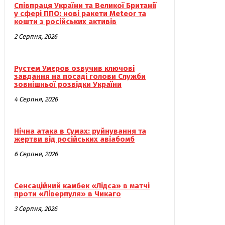
Співпраця України та Великої Британії
у сфері ППО: нові ракети Meteor та
кошти з російських активів
2 Серпня, 2026
Рустем Умєров озвучив ключові
завдання на посаді голови Служби
зовнішньої розвідки України
4 Серпня, 2026
Нічна атака в Сумах: руйнування та
жертви від російських авіабомб
6 Серпня, 2026
Сенсаційний камбек «Лідса» в матчі
проти «Ліверпуля» в Чикаго
3 Серпня, 2026