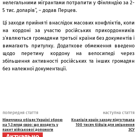
нелегальними мігрантами потрапити у Фінляндію за 2-
5 тис. доларів”, – додав Перцев.
Ці заходи прийняті внаслідок масових конфліктів, коли
на кордоні за участю російських прикордонників
з’являються громадяни третьої країни без документів і
вимагають притулку. Додаткове обмеження введено
щодо перетину кордону на велосипеді через
збільшення активності російських та інших громадян
без належної документації.
попередня стаття
наступна стаття
Німеччина обіцяє Україні зброю
Коаліція країн заходу підготувала
на 1,3 млрд євро: що входить у
100 тисяч бійців для зміцнення
пакет військової допомоги
ЗСУ
Актуально