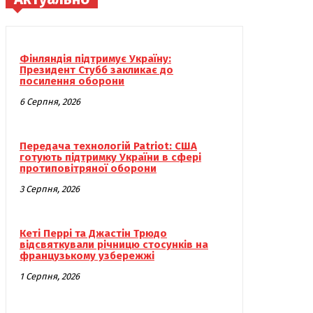
Фінляндія підтримує Україну:
Президент Стубб закликає до
посилення оборони
6 Серпня, 2026
Передача технологій Patriot: США
готують підтримку України в сфері
протиповітряної оборони
3 Серпня, 2026
Кеті Перрі та Джастін Трюдо
відсвяткували річницю стосунків на
французькому узбережжі
1 Серпня, 2026