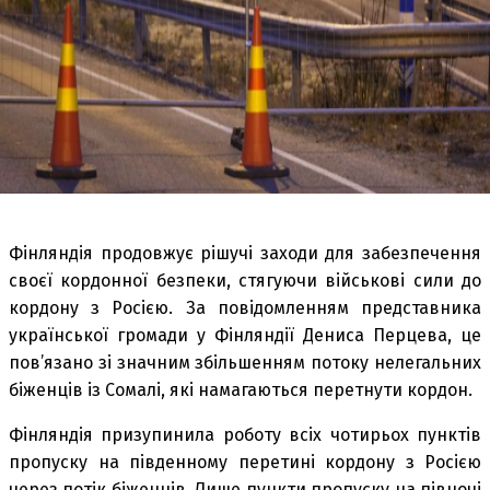
Фінляндія продовжує рішучі заходи для забезпечення
своєї кордонної безпеки, стягуючи військові сили до
кордону з Росією. За повідомленням представника
української громади у Фінляндії Дениса Перцева, це
пов’язано зі значним збільшенням потоку нелегальних
біженців із Сомалі, які намагаються перетнути кордон.
Фінляндія призупинила роботу всіх чотирьох пунктів
пропуску на південному перетині кордону з Росією
через потік біженців. Лише пункти пропуску на півночі