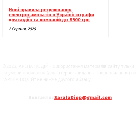
Нові правила регулювання
електросамокатів в Україні: штрафи
для водіїв та компаній до 8500 грн
2 Серпня, 2026
©2023, АРЕНА ПОДІЙ - Використання матеріалів сайту тільки
за умови посилання (для інтернет-видань - гіперпосилання) на
"АРЕНА ПОДІЙ" не нижче другого абзацу
Контакти:
SaralaDiop@gmail.com