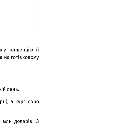
лу тенденцію її
а на готівковому
ій день.
рн), а курс євро
 млн доларів. З