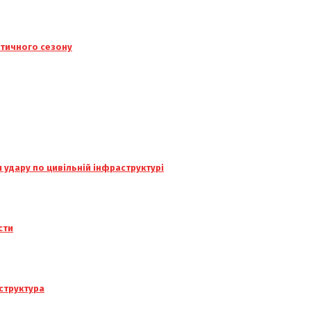
ітичного сезону
и удару по цивільній інфраструктурі
сти
структура