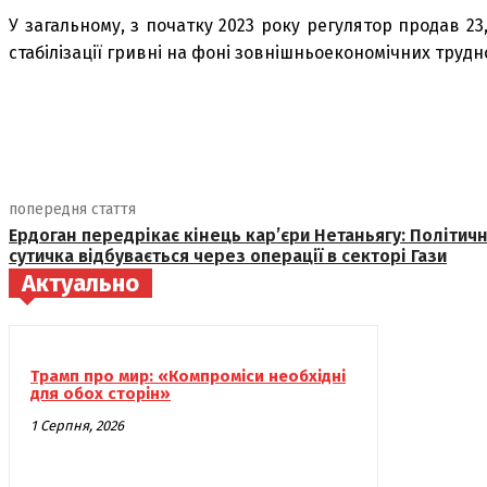
У загальному, з початку 2023 року регулятор продав 23,
стабілізації гривні на фоні зовнішньоекономічних трудн
поділіться
попередня стаття
Ердоган передрікає кінець кар’єри Нетаньягу: Політич
сутичка відбувається через операції в секторі Гази
Актуально
Трамп про мир: «Компроміси необхідні
для обох сторін»
1 Серпня, 2026