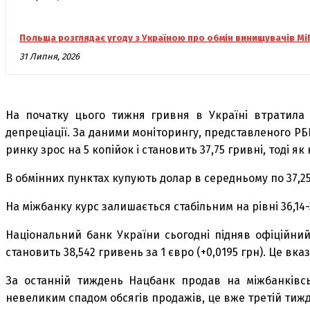
Польща розглядає угоду з Україною про обмін винищувачів Мі
31 Липня, 2026
На початку цього тижня гривня в Україні втратила 
депреціації. За даними моніторингу, представленого РБК
ринку зрос на 5 копійок і становить 37,75 гривні, тоді я
В обмінних пунктах купують долар в середньому по 37,25 
На міжбанку курс залишається стабільним на рівні 36,14-
Національний банк України сьогодні підняв офіційний 
становить 38,542 гривень за 1 євро (+0,0195 грн). Це в
За останній тиждень Нацбанк продав на міжбанківсь
невеликим спадом обсягів продажів, це вже третій тиж