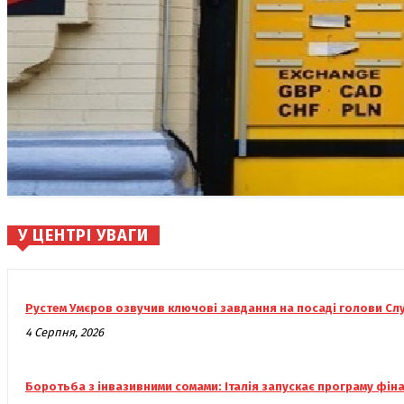
У ЦЕНТРІ УВАГИ
Рустем Умєров озвучив ключові завдання на посаді голови Сл
4 Серпня, 2026
Боротьба з інвазивними сомами: Італія запускає програму фі