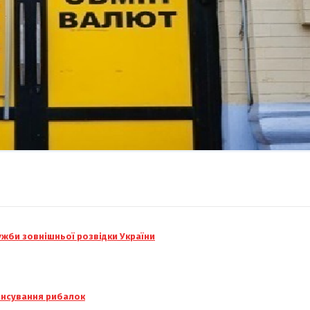
ужби зовнішньої розвідки України
нансування рибалок