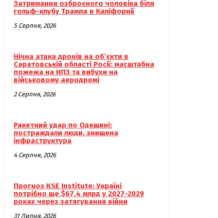
Затримання озброєного чоловіка біля
гольф-клубу Трампа в Каліфорнії
5 Серпня, 2026
Нічна атака дронів на об’єкти в
Саратовській області Росії: масштабна
пожежа на НПЗ та вибухи на
військовому аеродромі
2 Серпня, 2026
Ракетний удар по Одещині:
постраждали люди, знищена
інфраструктура
4 Серпня, 2026
Прогноз KSE Institute: Україні
потрібно ще $67,4 млрд у 2027-2029
роках через затягування війни
31 Липня, 2026