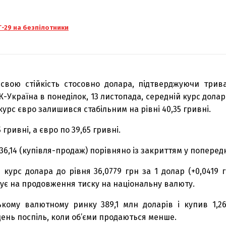
Г-29 на безпілотники
свою стійкість стосовно долара, підтверджуючи трива
-Україна в понеділок, 13 листопада, середній курс долар
к курс євро залишився стабільним на рівні 40,35 гривні.
гривні, а євро по 39,65 гривні.
36,14 (купівля-продаж) порівняно із закриттям у попередн
курс долара до рівня 36,0779 грн за 1 долар (+0,0419 г
казує на продовження тиску на національну валюту.
кому валютному ринку 389,1 млн доларів і купив 1,26
день поспіль, коли об’єми продаються менше.