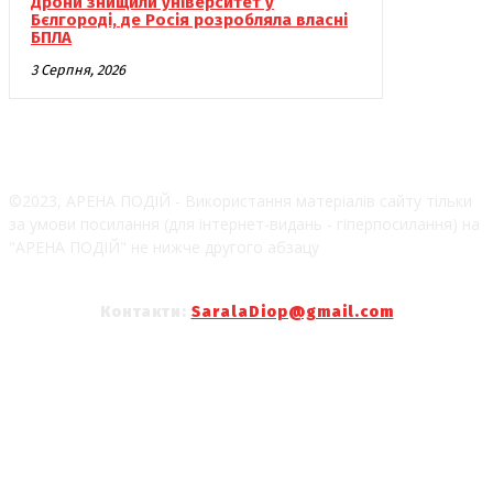
Дрони знищили університет у
Бєлгороді, де Росія розробляла власні
БПЛА
3 Серпня, 2026
©2023, АРЕНА ПОДІЙ - Використання матеріалів сайту тільки
за умови посилання (для інтернет-видань - гіперпосилання) на
"АРЕНА ПОДІЙ" не нижче другого абзацу
Контакти:
SaralaDiop@gmail.com