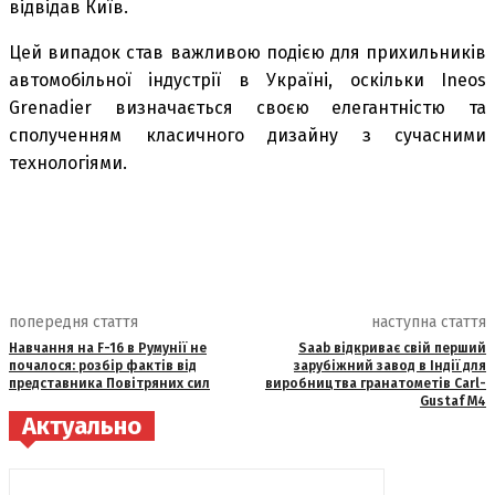
відвідав Київ.
Цей випадок став важливою подією для прихильників
автомобільної індустрії в Україні, оскільки Ineos
Grenadier визначається своєю елегантністю та
сполученням класичного дизайну з сучасними
технологіями.
попередня стаття
наступна стаття
Навчання на F-16 в Румунії не
Saab відкриває свій перший
почалося: розбір фактів від
зарубіжний завод в Індії для
представника Повітряних сил
виробництва гранатометів Carl-
Gustaf M4
Актуально