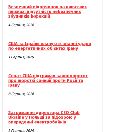
Безпечний відпочинок на київських
пляжах: відсутність небезпечних
збудників інфекцій
4 Серпня, 2026
США та Ізраїль планують значні удари
по енергетичних об’єктах Ірану
1 Серпня, 2026
Сенат США підтримав законопроєкт
про жорсткі санкції проти Росії та
Ірану
8 Серпня, 2026
Затримання директора CEO Club
Ukraine у Польщі за підозрою у
викраденні електробайків
3 Серпня, 2026