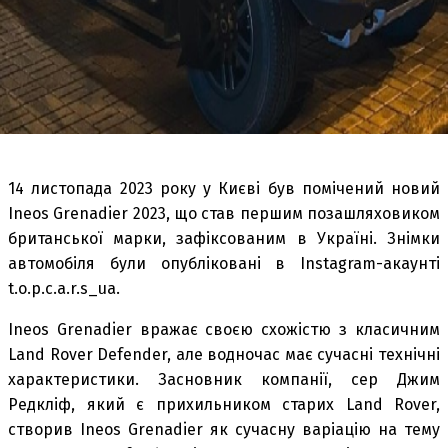
14 листопада 2023 року у Києві був помічений новий
Ineos Grenadier 2023, що став першим позашляховиком
британської марки, зафіксованим в Україні. Знімки
автомобіля були опубліковані в Instagram-акаунті
t.o.p.c.a.r.s_ua.
Ineos Grenadier вражає своєю схожістю з класичним
Land Rover Defender, але водночас має сучасні технічні
характеристики. Засновник компанії, сер Джим
Редкліф, який є прихильником старих Land Rover,
створив Ineos Grenadier як сучасну варіацію на тему