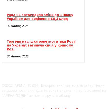
Рада ЄС затвердила зміни до «Плану
України» для виділення €8,3 млрд
30 Липня, 2026
Трагічні наслідки ракетної атаки Росії
на Україну: загинула сім’я у Кривому
Розі
30 Липня, 2026
©2023, АРЕНА ПОДІЙ - Використання матеріалів сайту тільки
за умови посилання (для інтернет-видань - гіперпосилання) на
"АРЕНА ПОДІЙ" не нижче другого абзацу