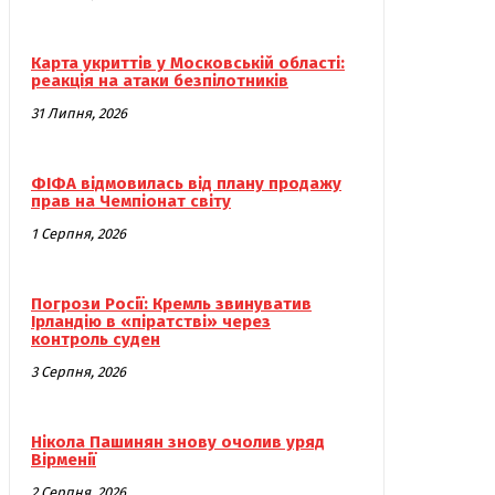
Карта укриттів у Московській області:
реакція на атаки безпілотників
31 Липня, 2026
ФІФА відмовилась від плану продажу
прав на Чемпіонат світу
1 Серпня, 2026
Погрози Росії: Кремль звинуватив
Ірландію в «піратстві» через
контроль суден
3 Серпня, 2026
Нікола Пашинян знову очолив уряд
Вірменії
2 Серпня, 2026