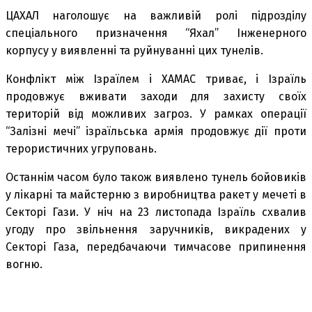
ЦАХАЛ наголошує на важливій ролі підрозділу
спеціального призначення “Яхал” Інженерного
корпусу у виявленні та руйнуванні цих тунелів.
Конфлікт між Ізраїлем і ХАМАС триває, і Ізраїль
продовжує вживати заходи для захисту своїх
територій від можливих загроз. У рамках операції
“Залізні мечі” ізраїльська армія продовжує дії проти
терористичних угруповань.
Останнім часом було також виявлено тунель бойовиків
у лікарні та майстерню з виробництва ракет у мечеті в
Секторі Гази. У ніч на 23 листопада Ізраїль схвалив
угоду про звільнення заручників, викрадених у
Секторі Газа, передбачаючи тимчасове припинення
вогню.