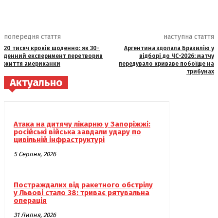
попередня стаття
наступна стаття
20 тисяч кроків щоденно: як 30-
Аргентина здолала Бразилію у
денний експеримент перетворив
відборі до ЧС-2026: матчу
життя американки
передувало криваве побоїще на
трибунах
Актуально
Атака на дитячу лікарню у Запоріжжі:
російські війська завдали удару по
цивільній інфраструктурі
5 Серпня, 2026
Постраждалих від ракетного обстрілу
у Львові стало 38: триває рятувальна
операція
31 Липня, 2026