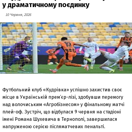
у драматичному поєдинку
10 Червня, 2026
Футбольний клуб «Кудрівка» успішно захистив своє
місце в Українській прем’єр-лізі, здобувши перемогу
над волочиським «Агробізнесом» у фінальному матчі
плей-оф. Зустріч, що відбулася 9 червня на стадіоні
імені Романа Шухевича в Тернополі, завершилася
напруженою серією післяматчевих пенальті.