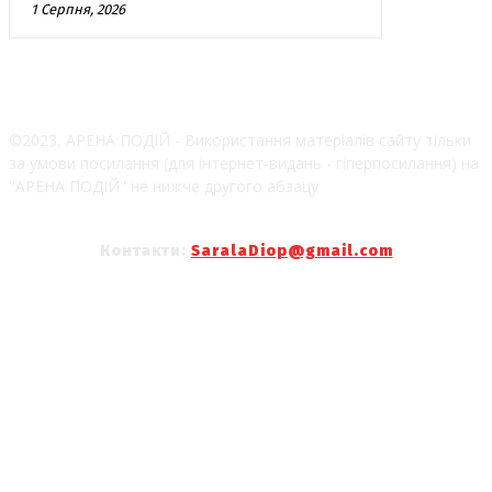
1 Серпня, 2026
©2023, АРЕНА ПОДІЙ - Використання матеріалів сайту тільки
за умови посилання (для інтернет-видань - гіперпосилання) на
"АРЕНА ПОДІЙ" не нижче другого абзацу
Контакти:
SaralaDiop@gmail.com