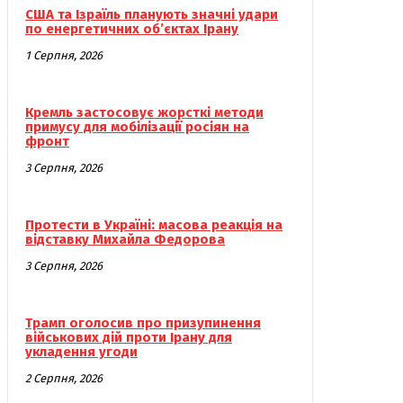
США та Ізраїль планують значні удари
по енергетичних об’єктах Ірану
1 Серпня, 2026
Кремль застосовує жорсткі методи
примусу для мобілізації росіян на
фронт
3 Серпня, 2026
Протести в Україні: масова реакція на
відставку Михайла Федорова
3 Серпня, 2026
Трамп оголосив про призупинення
військових дій проти Ірану для
укладення угоди
2 Серпня, 2026