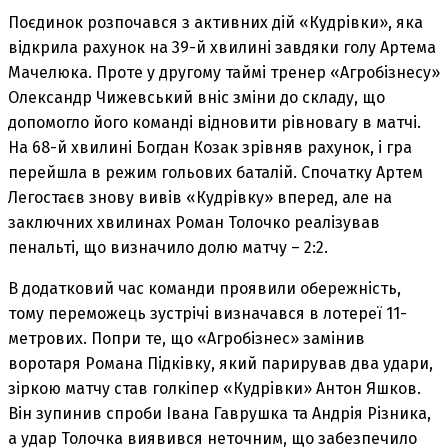
Поєдинок розпочався з активних дій «Кудрівки», яка
відкрила рахунок на 39-й хвилині завдяки голу Артема
Мачелюка. Проте у другому таймі тренер «Агробізнесу»
Олександр Чижевський вніс зміни до складу, що
допомогло його команді відновити рівновагу в матчі.
На 68-й хвилині Богдан Козак зрівняв рахунок, і гра
перейшла в режим гольових баталій. Спочатку Артем
Легостаєв знову вивів «Кудрівку» вперед, але на
заключних хвилинах Роман Толочко реалізував
пенальті, що визначило долю матчу – 2:2.
В додатковий час команди проявили обережність,
тому переможець зустрічі визначався в лотереї 11-
метрових. Попри те, що «Агробізнес» замінив
воротаря Романа Підківку, який парирував два удари,
зіркою матчу став голкіпер «Кудрівки» Антон Яшков.
Він зупинив спроби Івана Гаврушка та Андрія Різника,
а удар Толочка виявився неточним, що забезпечило