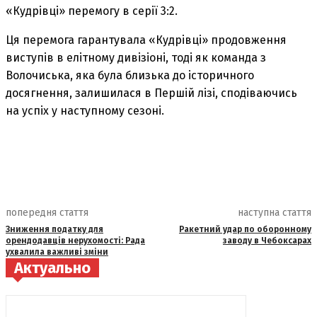
«Кудрівці» перемогу в серії 3:2.
Ця перемога гарантувала «Кудрівці» продовження
виступів в елітному дивізіоні, тоді як команда з
Волочиська, яка була близька до історичного
досягнення, залишилася в Першій лізі, сподіваючись
на успіх у наступному сезоні.
попередня стаття
наступна стаття
Зниження податку для
Ракетний удар по оборонному
орендодавців нерухомості: Рада
заводу в Чебоксарах
ухвалила важливі зміни
Актуально