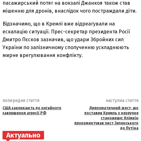
пасажирський потяг на вокзалі Джанкоя також став
мішенню для дронів, внаслідок чого постраждали діти.
Відзначимо, що в Кремлі вже відреагували на
ескалацію ситуації. Прес-секретар президента Росії
Дмитро Пєсков зазначив, що удари Збройних сил
України по залізничному сполученню ускладнюють
мирне врегулювання конфлікту.
попередня стаття
наступна стаття
США закликають до негайного
Дипломатичний жест, що
завершення агресії РФ
поставив Кремль у незручне
становище: Клімкін
прокоментував лист Зеленського
до Путіна
Актуально