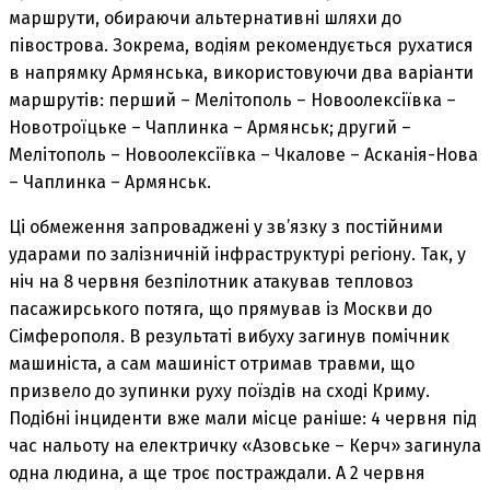
маршрути, обираючи альтернативні шляхи до
півострова. Зокрема, водіям рекомендується рухатися
в напрямку Армянська, використовуючи два варіанти
маршрутів: перший – Мелітополь – Новоолексіївка –
Новотроїцьке – Чаплинка – Армянськ; другий –
Мелітополь – Новоолексіївка – Чкалове – Асканія-Нова
– Чаплинка – Армянськ.
Ці обмеження запроваджені у зв’язку з постійними
ударами по залізничній інфраструктурі регіону. Так, у
ніч на 8 червня безпілотник атакував тепловоз
пасажирського потяга, що прямував із Москви до
Сімферополя. В результаті вибуху загинув помічник
машиніста, а сам машиніст отримав травми, що
призвело до зупинки руху поїздів на сході Криму.
Подібні інциденти вже мали місце раніше: 4 червня під
час нальоту на електричку «Азовське – Керч» загинула
одна людина, а ще троє постраждали. А 2 червня