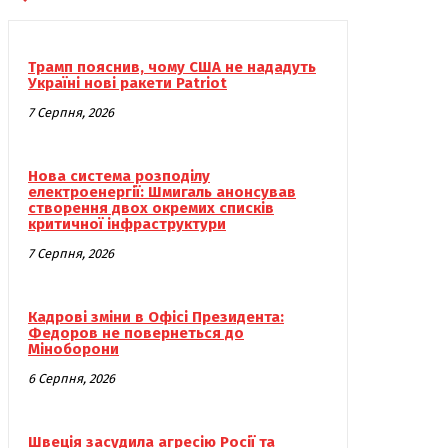
Трамп пояснив, чому США не нададуть
Україні нові ракети Patriot
7 Серпня, 2026
Нова система розподілу
електроенергії: Шмигаль анонсував
створення двох окремих списків
критичної інфраструктури
7 Серпня, 2026
Кадрові зміни в Офісі Президента:
Федоров не повернеться до
Міноборони
6 Серпня, 2026
Швеція засудила агресію Росії та