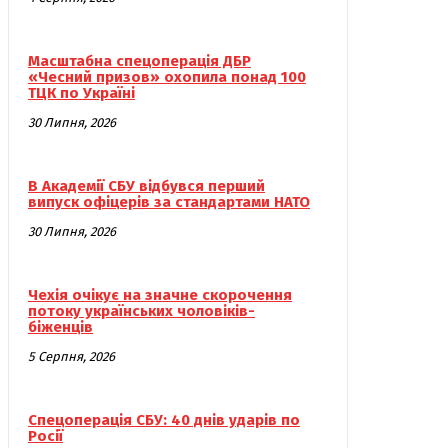
Масштабна спецоперація ДБР
«Чесний призов» охопила понад 100
ТЦК по Україні
30 Липня, 2026
В Академії СБУ відбувся перший
випуск офіцерів за стандартами НАТО
30 Липня, 2026
Чехія очікує на значне скорочення
потоку українських чоловіків-
біженців
5 Серпня, 2026
Спецоперація СБУ: 40 днів ударів по
Росії