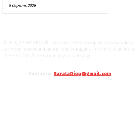
5 Серпня, 2026
©2023, АРЕНА ПОДІЙ - Використання матеріалів сайту тільки
за умови посилання (для інтернет-видань - гіперпосилання) на
"АРЕНА ПОДІЙ" не нижче другого абзацу
Контакти:
SaralaDiop@gmail.com