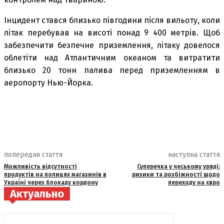
Інцидент стався близько півгодини після вильоту, коли
літак перебував на висоті понад 9 400 метрів. Щоб
забезпечити безпечне приземлення, літаку довелося
облетіти над Атлантичним океаном та витратити
близько 20 тонн палива перед приземленням в
аеропорту Нью-Йорка.
попередня стаття
наступна стаття
Можливість відсутності
Суперечка у чеському уряді:
продуктів на полицях магазинів в
ризики та розбіжності щодо
Україні через блокаду кордону
переходу на євро
Актуально