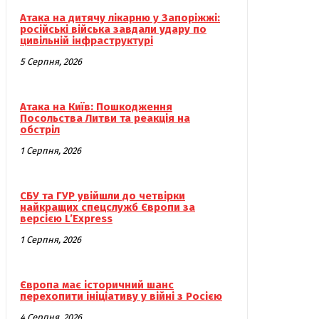
Атака на дитячу лікарню у Запоріжжі:
російські війська завдали удару по
цивільній інфраструктурі
5 Серпня, 2026
Атака на Київ: Пошкодження
Посольства Литви та реакція на
обстріл
1 Серпня, 2026
СБУ та ГУР увійшли до четвірки
найкращих спецслужб Європи за
версією L’Express
1 Серпня, 2026
Європа має історичний шанс
перехопити ініціативу у війні з Росією
4 Серпня, 2026