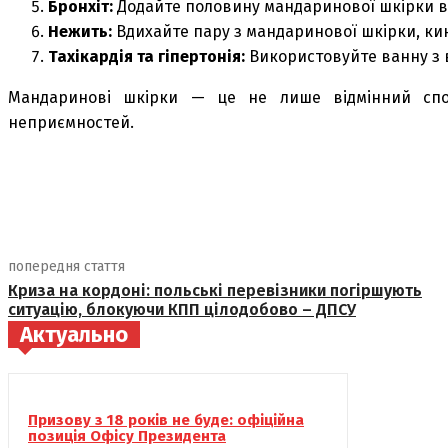
Бронхіт:
Додайте половину мандаринової шкірки в г
Нежить:
Вдихайте пару з мандаринової шкірки, кин
Тахікардія та гіпертонія:
Використовуйте ванну з 
Мандаринові шкірки — це не лише відмінний спос
неприємностей.
поділіться
попередня стаття
Криза на кордоні: польські перевізники погіршують
ситуацію, блокуючи КПП цілодобово – ДПСУ
Актуально
Призову з 18 років не буде: офіційна
позиція Офісу Президента