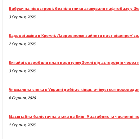
Вибухи на півострові: безпілотники атакували нафтобазу у Ф
3 Серпня, 2026
Кадрові зміни в Кремлі: Лавров може зайняти пост віцепрем’єр
2 Серпня, 2026
Китайці розробили план порятунку Землі від астероїдів через
3 Серпня, 2026
Аномальна спека в Україні добігає кінця: очікується похолода
6 Серпня, 2026
Масштабна балістична атака на Київ: 9 загиблих та численні п
1 Серпня, 2026