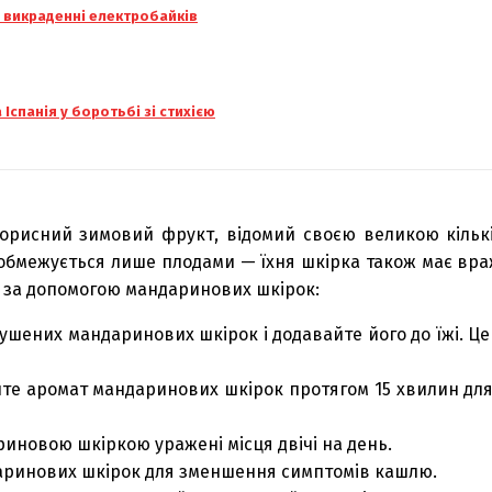
у викраденні електробайків
Іспанія у боротьбі зі стихією
рисний зимовий фрукт, відомий своєю великою кількіс
 обмежується лише плодами — їхня шкірка також має вра
ти за допомогою мандаринових шкірок:
шених мандаринових шкірок і додавайте його до їжі. Ц
те аромат мандаринових шкірок протягом 15 хвилин для
новою шкіркою уражені місця двічі на день.
аринових шкірок для зменшення симптомів кашлю.