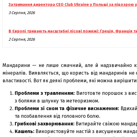
Затримання директора CEO Club Ukraine у Польщі за підозрою 
3 Серпня, 2026
В Європі тривають масштабні лісові пожежі: Греція, Франція та 
2 Серпня, 2026
Мандарини — не лише смачний, але й надзвичайно ко
мінералів. Виявляється, що користь від мандаринів не
властивості. Вот як деякі проблеми, які можна виріши
Проблеми з травленням:
Виготовте порошок з вису
з болями в шлунку та метеоризмом.
Проблеми зі сном та фізичне виснаження:
Вдихай
та позбавлення від головного болю.
Грибкові захворювання:
Витирайте свіжою мандари
Кашель:
Використовуйте настій з висушених манд