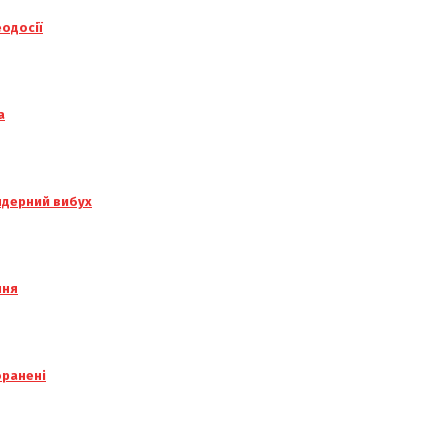
еодосії
а
 ядерний вибух
ння
оранені