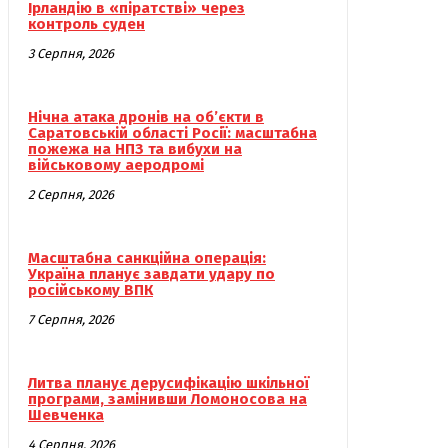
Ірландію в «піратстві» через
контроль суден
3 Серпня, 2026
Нічна атака дронів на об’єкти в
Саратовській області Росії: масштабна
пожежа на НПЗ та вибухи на
військовому аеродромі
2 Серпня, 2026
Масштабна санкційна операція:
Україна планує завдати удару по
російському ВПК
7 Серпня, 2026
Литва планує дерусифікацію шкільної
програми, замінивши Ломоносова на
Шевченка
4 Серпня, 2026