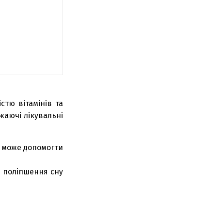
тю вітамінів та
жаючі лікувальні
е може допомогти
 поліпшення сну