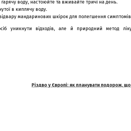
арячу воду, настоюйте та вживайте тричі на день.
утої в киплячу воду.
відвару мандаринових шкірок для полегшення симптомів
іб уникнути відходів, але й природний метод ліку
Різдво у Європі: як планувати подорож, щ