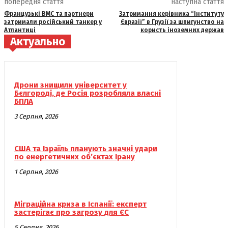
попередня стаття
наступна стаття
Французькі ВМС та партнери
Затримання керівника “Інституту
затримали російський танкер у
Євразії” в Грузії за шпигунство на
Атлантиці
користь іноземних держав
Актуально
Дрони знищили університет у
Бєлгороді, де Росія розробляла власні
БПЛА
3 Серпня, 2026
США та Ізраїль планують значні удари
по енергетичних об’єктах Ірану
1 Серпня, 2026
Міграційна криза в Іспанії: експерт
застерігає про загрозу для ЄС
5 Серпня, 2026