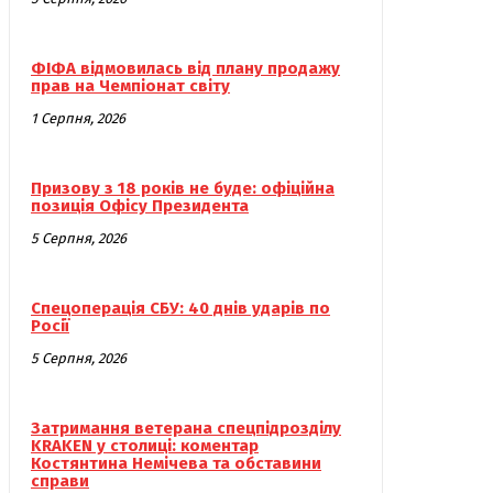
ФІФА відмовилась від плану продажу
прав на Чемпіонат світу
1 Серпня, 2026
Призову з 18 років не буде: офіційна
позиція Офісу Президента
5 Серпня, 2026
Спецоперація СБУ: 40 днів ударів по
Росії
5 Серпня, 2026
Затримання ветерана спецпідрозділу
KRAKEN у столиці: коментар
Костянтина Немічева та обставини
справи