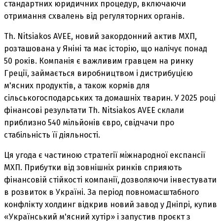
стандартних юридичних процедур, включаючи
отримання схвалень від регуляторних органів.
Th. Nitsiakos AVEE, новий закордонний актив МХП,
розташована у Яніні та має історію, що налічує понад
50 років. Компанія є важливим гравцем на ринку
Греції, займається виробництвом і дистрибуцією
м'ясних продуктів, а також кормів для
сільськогосподарських та домашніх тварин. У 2025 році
фінансові результати Th. Nitsiakos AVEE склали
приблизно 540 мільйонів євро, свідчачи про
стабільність її діяльності.
Ця угода є частиною стратегії міжнародної експансії
МХП. Прибутки від зовнішніх ринків сприяють
фінансовій стійкості компанії, дозволяючи інвестувати
в розвиток в Україні. За період повномасштабного
конфлікту холдинг відкрив новий завод у Дніпрі, купив
«Український м'ясний хутір» і запустив проєкт з