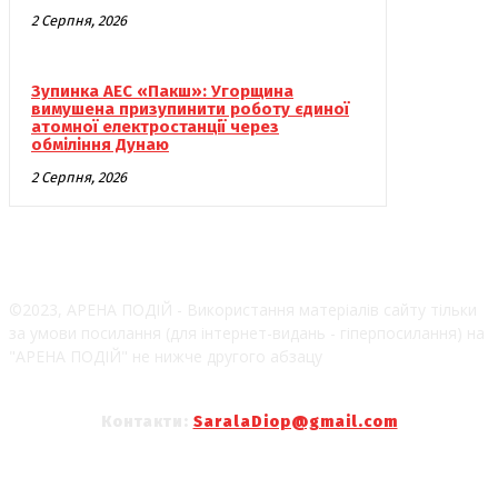
2 Серпня, 2026
Зупинка АЕС «Пакш»: Угорщина
вимушена призупинити роботу єдиної
атомної електростанції через
обміління Дунаю
2 Серпня, 2026
©2023, АРЕНА ПОДІЙ - Використання матеріалів сайту тільки
за умови посилання (для інтернет-видань - гіперпосилання) на
"АРЕНА ПОДІЙ" не нижче другого абзацу
Контакти:
SaralaDiop@gmail.com