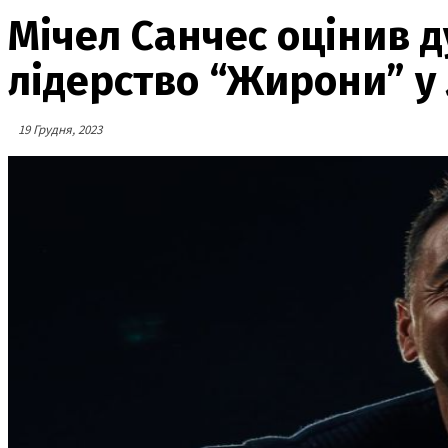
Мічел Санчес оцінив 
лідерство “Жирони” у 
19 Грудня, 2023