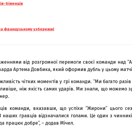
ків-біженців
 на французькому узбережжі
женнями від розгромної перемоги своєї команди над “А
варда Артема Довбика, який оформив дубль у цьому матчі
ливість чітких моментів у грі команди. “Ми багато разів
жливіше, ніж якість самих ударів. Ми знали, що можемо 
нер.
ів команди, вказавши, що успіхи “Жирони” цього сез
3 наших гравців відзначалися голами. Це один з чинникі
а працює добре”, – додав Мічел.