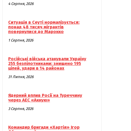
4 Серпня, 2026
Ситуація в Сеуті нормалізується:
понад 48 тисяч мігрантів
повернулися до Марокко
1 Серпня, 2026
Російські війська атакували Україну
255 безпілотниками: знищено 195
цілей, удари в 14 районах
31 Липня, 2026
Ядерний вплив Росії на Туреччину
через АЕС «Аккую»
3 Серпня, 2026
Командир бригади «Хартія» Ігор