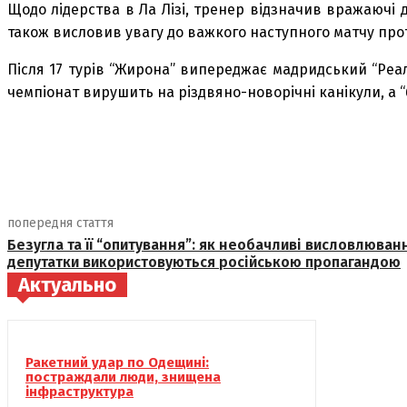
Щодо лідерства в Ла Лізі, тренер відзначив вражаючі 
також висловив увагу до важкого наступного матчу проти
Після 17 турів “Жирона” випереджає мадридський “Реал” 
чемпіонат вирушить на різдвяно-новорічні канікули, а “
поділіться
попередня стаття
Безугла та її “опитування”: як необачливі висловлюван
депутатки використовуються російською пропагандою
Актуально
Ракетний удар по Одещині:
постраждали люди, знищена
інфраструктура