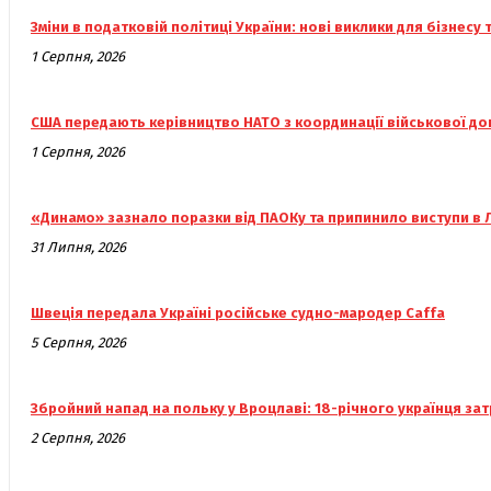
Зміни в податковій політиці України: нові виклики для бізнесу 
1 Серпня, 2026
США передають керівництво НАТО з координації військової до
1 Серпня, 2026
«Динамо» зазнало поразки від ПАОКу та припинило виступи в Л
31 Липня, 2026
Швеція передала Україні російське судно-мародер Caffa
5 Серпня, 2026
Збройний напад на польку у Вроцлаві: 18-річного українця за
2 Серпня, 2026