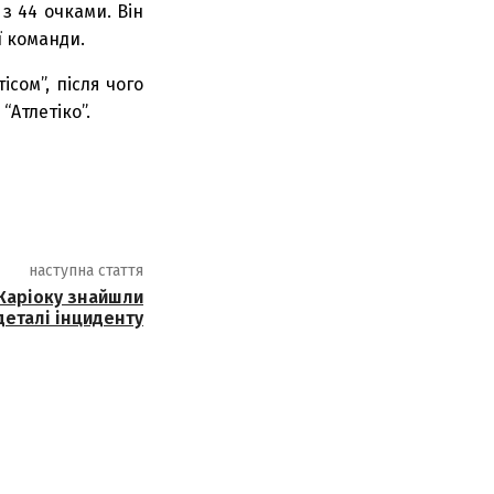
з 44 очками. Він
ї команди.
ісом”, після чого
“Атлетіко”.
наступна стаття
Каріоку знайшли
деталі інциденту