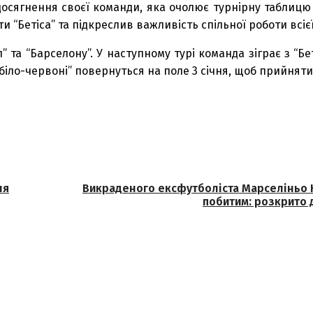
досягнення своєї команди, яка очолює турнірну таблицю 
 “Бетіса” та підкреслив важливість спільної роботи всіє
та “Барселону”. У наступному турі команда зіграє з “Бет
біло-червоні” повернуться на поле 3 січня, щоб прийняти 
ня
Викраденого ексфутболіста Марселіньо 
побитим: розкрито 