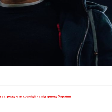
и загрожують коаліції на підтримку України