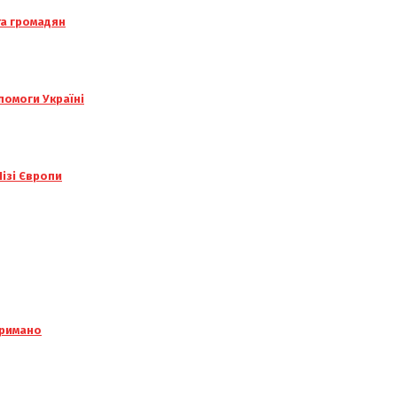
та громадян
помоги Україні
ізі Європи
тримано