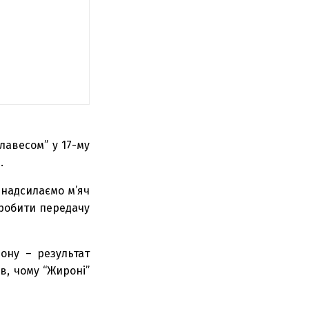
лавесом” у 17-му
.
 надсилаємо м’яч
зробити передачу
ону – результат
в, чому “Жироні”