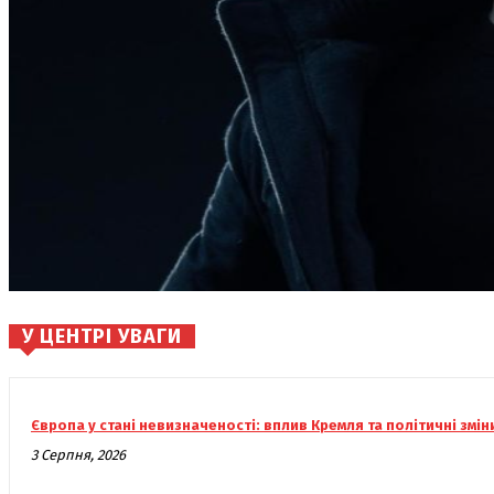
У ЦЕНТРІ УВАГИ
Європа у стані невизначеності: вплив Кремля та політичні змін
3 Серпня, 2026