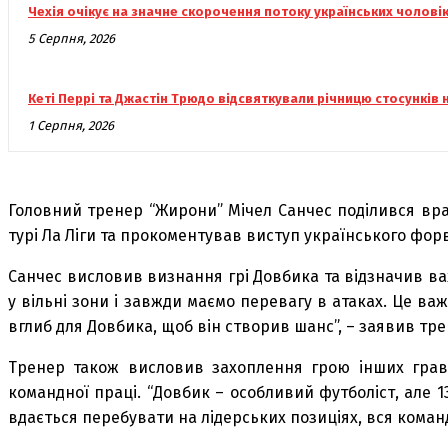
Чехія очікує на значне скорочення потоку українських чолові
5 Серпня, 2026
Кеті Перрі та Джастін Трюдо відсвяткували річницю стосунків
1 Серпня, 2026
Головний тренер “Жирони” Мічел Санчес поділився вра
турі Ла Ліги та прокоментував виступ українського фор
Санчес висловив визнання грі Довбика та відзначив важ
у вільні зони і завжди маємо перевагу в атаках. Це ва
вглиб для Довбика, щоб він створив шанс”, – заявив тре
Тренер також висловив захоплення грою інших гравц
командної праці. “Довбик – особливий футболіст, але 1
вдається перебувати на лідерських позиціях, вся команд