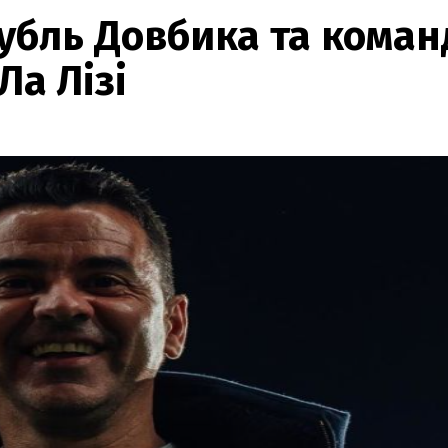
дубль Довбика та кома
Ла Лізі