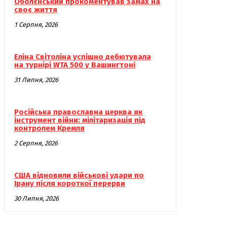
Оболєнський прокоментував замах на
своє життя
1 Серпня, 2026
Еліна Світоліна успішно дебютувала
на турнірі WTA 500 у Вашингтоні
31 Липня, 2026
Російська православна церква як
інструмент війни: мілітаризація під
контролем Кремля
2 Серпня, 2026
США відновили військові удари по
Ірану після короткої перерви
30 Липня, 2026