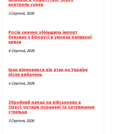
контроль суден
3 Серпня, 2026
Росія значно збільшила імпорт
бензину з Білорусі в умовах паливної
кризи
6 Серпня, 2026
Іран відмовився від атак на Україну
після вибачень
4 Серпня, 2026
Збройний напад на військових в
Одесі: чотири поранені та затримання
стрільця
3 Серпня, 2026