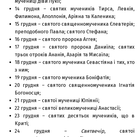
мучениці діви Лукії;
14 грудня – святих мучеників Тирса, Левкія,
Филимона, Аполлонія, Аріяна та Каленика;
15 грудня – святого священномученика Єлевтерія;
преподобного Павла; святого Стефана;
16 грудня – святого пророка Аггея;
17 грудня – святого пророка Даниїла; святих
трьох отроків Ананія, Азарія та Мисаїла;
18 грудня – святого мученика Севастіяна і тих, хто
з ним;
19 грудня – святого мученика Боніфатія;
20 грудня – святого священномученика Ігнатія
Богоносця;
21 грудня – святої мучениці Юліянії;
22 грудня – святої великомучениці Анастасії;
23 грудня – святих десятьох мучеників, що в
Криті;
24 грудня –
Святвечір
, святої