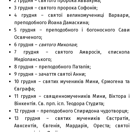
2 грудня – святого пророка Аввакума;
3 грудня – святого пророка Софонія;
4 грудня – святої великомучениці Варвари,
преподобного Йоана Дамаскина;
5 грудня – преподобного і богоносного Сави
Освяченого;
6 грудня –
святого Миколая
;
7 грудня – святого Амвросія, єпископа
Медіоланського;
8 грудня – преподобного Патапія;
9 грудня – зачаття святої Анни;
10 грудня – святих мучеників Мини, Єрмогена та
Євграфа;
11 грудня – священномучеників Мини, Віктора і
Вінкентія. Св. прп. ісп. Теодора Студита;
12 грудня – преподобного Спиридона чудотворця;
13 грудня – святих мучеників Євстратія,
Авксентія, Євгенія, Мардарія, Ореста; святої