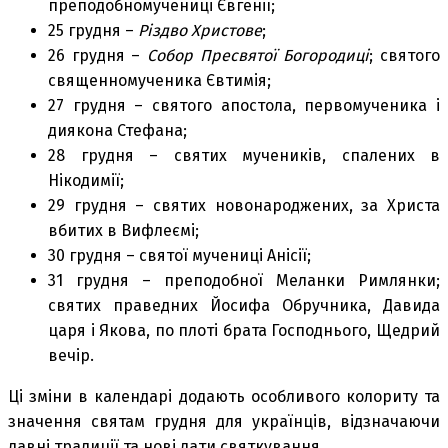
преподобномучениці Євгенії;
25 грудня –
Різдво Христове
;
26 грудня –
Собор Пресвятої Богородиці
; святого
священномученика Євтимія;
27 грудня – святого апостола, первомученика і
диякона Стефана;
28 грудня – святих мучеників, спалених в
Нікодимії;
29 грудня – святих новонароджених, за Христа
вбитих в Вифлеємі;
30 грудня – святої мучениці Анісії;
31 грудня – преподобної Меланки Римлянки;
святих праведних Йосифа Обручника, Давида
царя і Якова, по плоті брата Господнього, Щедрий
вечір.
Ці зміни в календарі додають особливого колориту та
значення святам грудня для українців, відзначаючи
давні традиції та нові дати святкування.