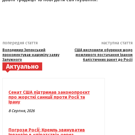
попередня стаття
наступна стаття
Володимир Зеленський
США висловили обурення щодо
прокоментував нашумілу заяву
можливого постачання Іраном
Залужного
балістичних ракет до Росії
Актуально
Сенат США підтримав законопроєкт
про жорсткі санкції проти Росії та
Ірану
8 Серпня, 2026
Погрози Росії: Кремль звинуватив
Ірландію в «піратстві» через