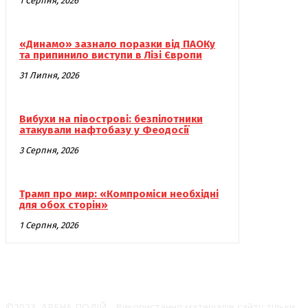
1 Серпня, 2026
«Динамо» зазнало поразки від ПАОКу
та припинило виступи в Лізі Європи
31 Липня, 2026
Вибухи на півострові: безпілотники
атакували нафтобазу у Феодосії
3 Серпня, 2026
Трамп про мир: «Компроміси необхідні
для обох сторін»
1 Серпня, 2026
©2023, АРЕНА ПОДІЙ - Використання матеріалів сайту тільки