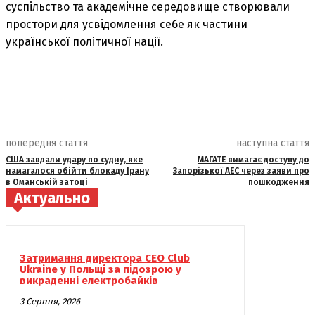
суспільство та академічне середовище створювали
простори для усвідомлення себе як частини
української політичної нації.
попередня стаття
наступна стаття
США завдали удару по судну, яке
МАГАТЕ вимагає доступу до
намагалося обійти блокаду Ірану
Запорізької АЕС через заяви про
в Оманській затоці
пошкодження
Актуально
Затримання директора CEO Club
Ukraine у Польщі за підозрою у
викраденні електробайків
3 Серпня, 2026