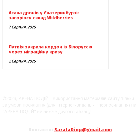
Атака дронів у Єкатеринбурзі:
загорівся склад Wildberries
7 Серпня, 2026
Латвія закрила кордон із Білоруссю
через міграційну кризу
2 Серпня, 2026
©2023, АРЕНА ПОДІЙ - Використання матеріалів сайту тільки
за умови посилання (для інтернет-видань - гіперпосилання) на
"АРЕНА ПОДІЙ" не нижче другого абзацу
Контакти:
SaralaDiop@gmail.com