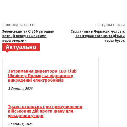
попередня стаття
наступна стаття
Зеленський та Стубб узгодили
Стрілянина в Черкасах: чоловік
позиції перед важливими
влаштував погоню за дітьми
переговорами
через бузок
Актуально
Затримання директора CEO Club
Ukraine у Польщі за підозрою у
викраденні електробайків
3 Серпня, 2026
Трамп оголосив про призупинення
військових дій проти Ірану для
укладення угоди
2 Серпня, 2026