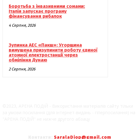
Боротьба з інвазивними сомами:
Італія запускає програму
фінансування рибалок
4 Серпня, 2026
Зупинка АЕС «Пакш»: Угорщина
вимушена призупинити роботу єдиної
атомної електростанції через
обміління Дунаю
2 Серпня, 2026
©2023, АРЕНА ПОДІЙ - Використання матеріалів сайту тільки
за умови посилання (для інтернет-видань - гіперпосилання) на
"АРЕНА ПОДІЙ" не нижче другого абзацу
Контакти:
SaralaDiop@gmail.com