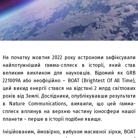
На початку жовтня 2022 року астрономи зафіксували
найпотужніший гамма-сплеск в історії, який став
великим викликом для науковців. Відомий як GRB
221009A або неофіційно – BOAT (Brightest Of All Time),
цей викид енергії стався на відстані 2 млрд світлових
років від Землі. Дослідники, опублікувавши результати
в Nature Communications, виявили, що цей гамма-
сплеск вплинув на верхню частину іоносфери нашої
планети – перше в історії подібне явище.
Ініційованим, ймовірно, вибухом масивної зірки, BOAT