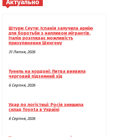
Актуально
Штурм Сеути: Іспанія залучила армію
для боротьби з напливом мігрантів,
Італія розглядає можливість
призупинення Шенгену
31 Липня, 2026
Тунель на кордоні: Литва виявила
черговий підземний хід
6 Серпня, 2026
Удар по логістиці: Росія знищила
склад Toyota в Україні
6 Серпня, 2026