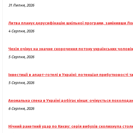
31 Липня, 2026
Литва планує дерусифікацію шкільної програми, замінивши Л
4 Серпня, 2026
Чехія очікує на значне скорочення потоку українських чолові
5 Серпня, 2026
Інвестиції в апарт-готелі в Україні: потенціал прибутковості т
5 Серпня, 2026
Аномальна спека в Україні добігає кінця: очікується похолода
6 Серпня, 2026
Нічний ракетний удар по Києву: серія вибухів сколихнула сто