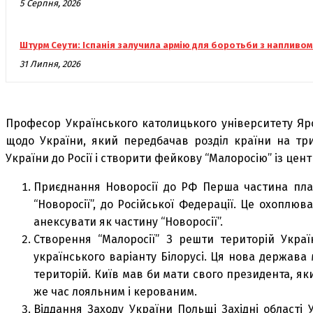
5 Серпня, 2026
Штурм Сеути: Іспанія залучила армію для боротьби з напливом
31 Липня, 2026
Професор Українського католицького університету Яр
щодо України, який передбачав розділ країни на три
України до Росії і створити фейкову “Малоросію” із цент
Приєднання Новоросії до РФ Перша частина пла
“Новоросії”, до Російської Федерації. Це охоплюв
анексувати як частину “Новоросії”.
Створення “Малоросії” З решти територій Укра
українського варіанту Білорусі. Ця нова держава
територій. Київ мав би мати свого президента, як
же час лояльним і керованим.
Віддання Заходу України Польщі Західні області 