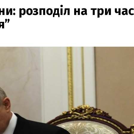
ни: розподіл на три ча
я”