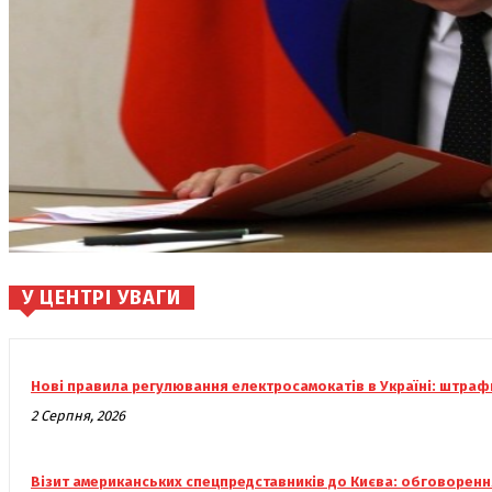
У ЦЕНТРІ УВАГИ
Нові правила регулювання електросамокатів в Україні: штрафи
2 Серпня, 2026
Візит американських спецпредставників до Києва: обговоренн