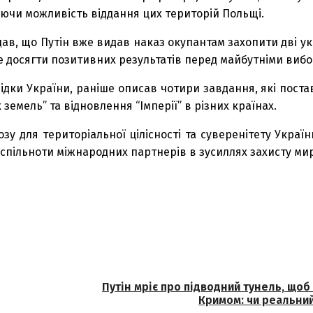
аючи можливість віддання цих територій Польщі.
ав, що Путін вже видав наказ окупантам захопити дві укр
е досягти позитивних результатів перед майбутніми виб
ідки України, раніше описав чотири завдання, які пост
емель” та відновлення “Імперії” в різних країнах.
зу для територіальної цілісності та суверенітету Украї
 спільноти міжнародних партнерів в зусиллях захисту мир
Путін мріє про підводний тунель, щоб 
Кримом: чи реальни