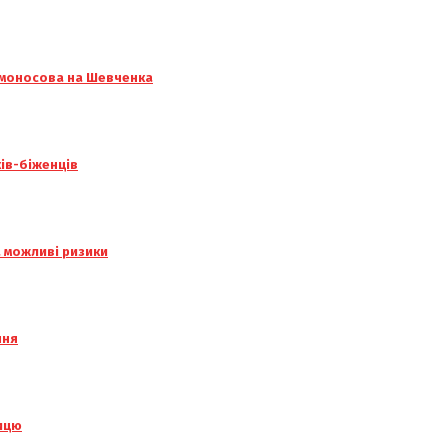
омоносова на Шевченка
ків-біженців
а можливі ризики
ння
лицю