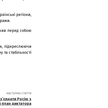
аїнські регіони,
орами.
авив перед собою
ни, підкреслюючи
у та стабільності
наступна стаття
з’єднати Росію з
й план диктатора