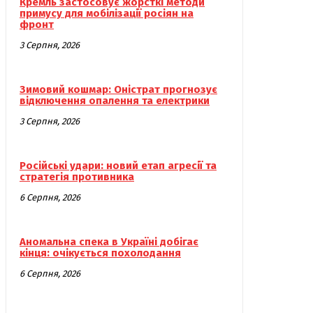
Кремль застосовує жорсткі методи
примусу для мобілізації росіян на
фронт
3 Серпня, 2026
Зимовий кошмар: Оністрат прогнозує
відключення опалення та електрики
3 Серпня, 2026
Російські удари: новий етап агресії та
стратегія противника
6 Серпня, 2026
Аномальна спека в Україні добігає
кінця: очікується похолодання
6 Серпня, 2026