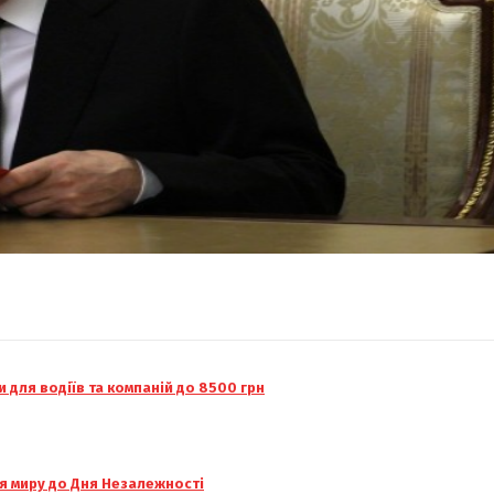
 для водіїв та компаній до 8500 грн
я миру до Дня Незалежності