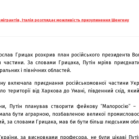
 мігрантів, Італія розглядає можливість призупинення Шенгену
ослав Грицак розкрив план російського президента Во
 частини. За словами Грицака, Путін мріяв приєднати
ральних і північних областей.
ну включала приєднання російськомовної частини Укра
ало території від Харкова до Умані, південний схід, яки
їни, Путін планував створити фейкову “Малоросію” –
 мала бути аграрною, позбавленою великої промисловості
ий, за словами Грицака, мав би бути більш людським обл
України, за висновками професора, не були цікаві Путі