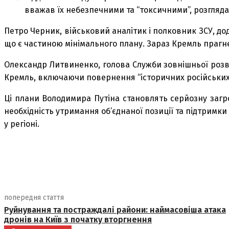
вважав їх небезпечними та “токсичними”, розгляд
Петро Черник, військовий аналітик і полковник ЗСУ, дод
що є частиною мінімального плану. Зараз Кремль прагн
Олександр Литвиненко, голова Служби зовнішньої розв
Кремль, включаючи повернення “історичних російських з
Ці плани Володимира Путіна становлять серйозну загро
необхідність утримання об’єднаної позиції та підтримки
у регіоні.
поділіться
попередня стаття
Руйнування та постраждалі райони: наймасовіша атака
дронів на Київ з початку вторгнення