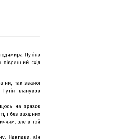
лодимира Путіна
 південний схід
їни, так званої
й Путін планував
 щось на зразок
, і без західних
иччям, але в той
ну. Навпаки, він