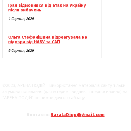
Іран відмовився від атак на Україну
після вибачень
4 Серпня, 2026
Ольга Стефанішина відреагувала на
підозри від НАБУ та САП
6 Серпня, 2026
©2023, АРЕНА ПОДІЙ - Використання матеріалів сайту тільки
за умови посилання (для інтернет-видань - гіперпосилання) на
"АРЕНА ПОДІЙ" не нижче другого абзацу
Контакти:
SaralaDiop@gmail.com