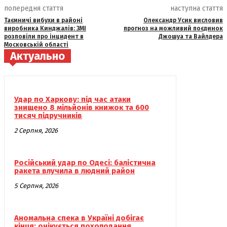
попередня стаття
наступна стаття
Таємничі вибухи в районі
Олександр Усик висловив
виробника Кинджалів: ЗМІ
прогноз на можливий поєдинок
розповіли про інцидент в
Джошуа та Вайлдера
Московській області
Актуально
Удар по Харкову: під час атаки
знищено 8 мільйонів книжок та 600
тисяч підручників
2 Серпня, 2026
Російський удар по Одесі: балістична
ракета влучила в людний район
5 Серпня, 2026
Аномальна спека в Україні добігає
кінця: очікується похолодання