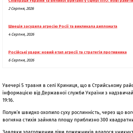
Співпраця України та Великої Британії у сфері ППО: нові ракет
2 Серпня, 2026
Швеція засудила агресію Росії та викликала дипломата
4 Серпня, 2026
Російські удари: новий етап агресії та стратегія противника
6 Серпня, 2026
Увечері 5 травня в селі Криниця, що в Стрийському райо
інформацією від Державної служби України з надзвича
19:16.
Полум’я швидко охопило суху рослинність, через що вого
вогняна стихія зайняла площу приблизно 300 квадратни
Завдяки злагодженим діям пожежників вдалося уникнути