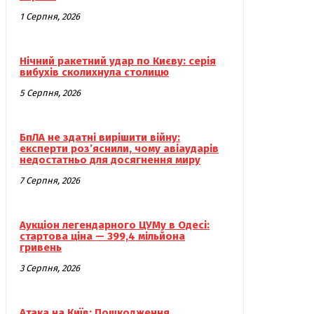
1 Серпня, 2026
Нічний ракетний удар по Києву: серія
вибухів сколихнула столицю
5 Серпня, 2026
БпЛА не здатні вирішити війну:
експерти роз’яснили, чому авіаударів
недостатньо для досягнення миру
7 Серпня, 2026
Аукціон легендарного ЦУМу в Одесі:
стартова ціна — 399,4 мільйона
гривень
3 Серпня, 2026
Атака на Київ: Пошкодження