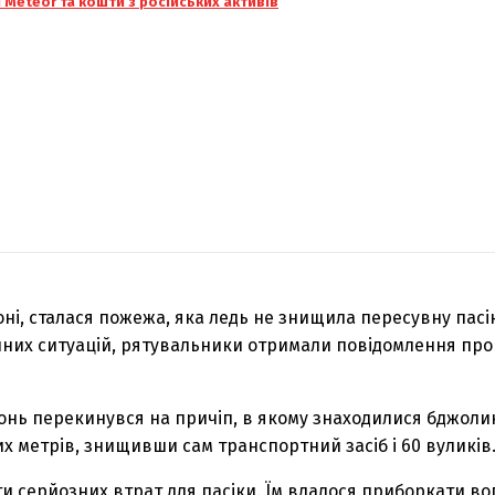
и Meteor та кошти з російських активів
ні, сталася пожежа, яка ледь не знищила пересувну пасік
йних ситуацій, рятувальники отримали повідомлення про
нь перекинувся на причіп, в якому знаходилися бджолині 
х метрів, знищивши сам транспортний засіб і 60 вуликів
 серйозних втрат для пасіки. Їм вдалося приборкати вог