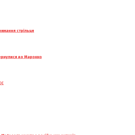
тримання стрільця
вернулися до Марокко
ЄС