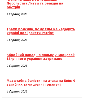
Посольства Литви та реакція на
обстріл
1 Серпня, 2026
Трамп пояснив, чому США не нададуть
Україні нові ракети Patriot
7 Серпня, 2026
Збройний напад на польку у Вроцлаві:
18-річного українця затримано
2 Серпня, 2026
Масштабна балістична атака на Київ: 9
загиблих та численні поранені
1 Серпня, 2026