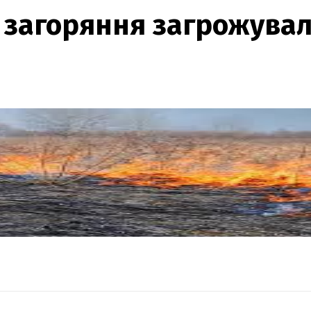
 загоряння загрожува