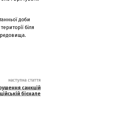
танньої доби
території біля
ередовища.
наступна стаття
рушення санкцій
еційській бієнале