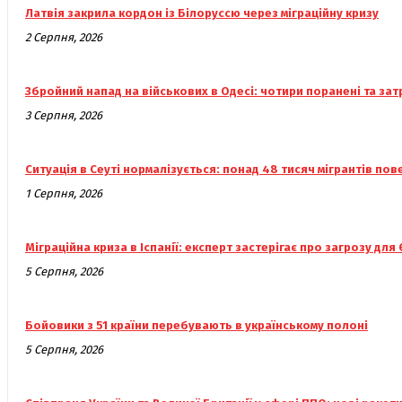
Латвія закрила кордон із Білоруссю через міграційну кризу
2 Серпня, 2026
Збройний напад на військових в Одесі: чотири поранені та за
3 Серпня, 2026
Ситуація в Сеуті нормалізується: понад 48 тисяч мігрантів по
1 Серпня, 2026
Міграційна криза в Іспанії: експерт застерігає про загрозу для 
5 Серпня, 2026
Бойовики з 51 країни перебувають в українському полоні
5 Серпня, 2026