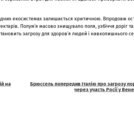
одних екосистемах залишається критичною. Впродовж ос
ктарів. Полум’я масово знищувало поля, узбіччя доріг та 
тановить загрозу для здоров’я людей і навколишнього с
ій на
Брюссель попередив Італію про загрозу по
через участь Росії у Вен