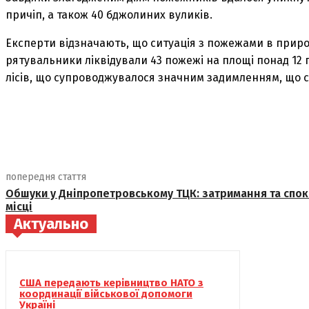
причіп, а також 40 бджолиних вуликів.
Експерти відзначають, що ситуація з пожежами в прир
рятувальники ліквідували 43 пожежі на площі понад 12 ге
лісів, що супроводжувалося значним задимленням, що с
поділіться
попередня стаття
Обшуки у Дніпропетровському ТЦК: затримання та спок
місці
Актуально
США передають керівництво НАТО з
координації військової допомоги
Україні