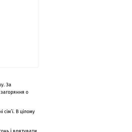
у. За
 загоряння о
сім’ї. В цілому
.
онь і врятувати