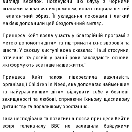
вигляді веселок. Поєднуючи цю блузу з чорними
штанами та класичним ременем, вона створила легкий
і елегантний образ. Її укладання локонами і легкий
макіяж доповнили цей бездоганний вигляд.
Принцеса Кейт взяла участь у благодійній програмі з
метою допомогти дітям та підтримати їхнє здоров’я та
щастя. У своєму виступі вона сказала: “Наші стосунки,
оточення та досвід у ранні роки закладають основи,
які формують все інше наше життя.”
Принцеса Кейт також підкреслила важливість
організації Children in Need, яка допомагає найменшим
та найуразливішим дітям відчувати себе у безпеці,
захищеності та любові, сприяючи їхньому щасливому
дитинству та подальшому зростанню.
Така несподівана та позитивна поява принцеси Кейт в
ефірі телеканалу BBC не залишила байдужими