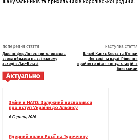
шанувальників та прихильників королівської родини.
попередня стаття
наступна стаття
Дженніфер Лопес приголомшила
Шлюб Каньє Веста та Б’янки
своїм образом на світському
Ченсорі на паузі: Рішення
заході в Лас-Вегасі
прийнято після консультацій із
близькими
Актуально
Зміни в НАТО: Залужний висловився
про вступ України до Альянсу
6 Серпня, 2026
Ядерний вплив Росії на Туреччину