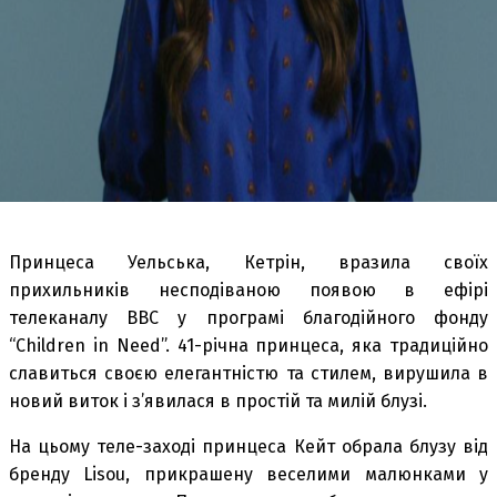
Принцеса Уельська, Кетрін, вразила своїх
прихильників несподіваною появою в ефірі
телеканалу BBC у програмі благодійного фонду
“Children in Need”. 41-річна принцеса, яка традиційно
славиться своєю елегантністю та стилем, вирушила в
новий виток і з’явилася в простій та милій блузі.
На цьому теле-заході принцеса Кейт обрала блузу від
бренду Lisou, прикрашену веселими малюнками у