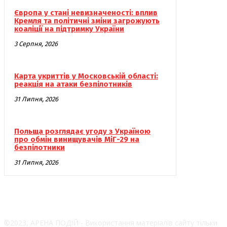
Європа у стані невизначеності: вплив
Кремля та політичні зміни загрожують
коаліції на підтримку України
3 Серпня, 2026
Карта укриттів у Московській області:
реакція на атаки безпілотників
31 Липня, 2026
Польща розглядає угоду з Україною
про обмін винищувачів МіГ-29 на
безпілотники
31 Липня, 2026
©2023, АРЕНА ПОДІЙ - Використання матеріалів сайту тільки