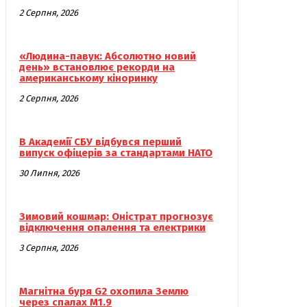
2 Серпня, 2026
«Людина-павук: Абсолютно новий
день» встановлює рекорди на
американському кіноринку
2 Серпня, 2026
В Академії СБУ відбувся перший
випуск офіцерів за стандартами НАТО
30 Липня, 2026
Зимовий кошмар: Оністрат прогнозує
відключення опалення та електрики
3 Серпня, 2026
Магнітна буря G2 охопила Землю
через спалах M1.9