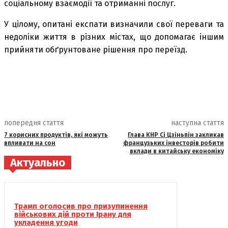
соціальному взаємодії та отриманні послуг.
У цілому, опитані експати визначили свої переваги та
недоліки життя в різних містах, що допомагає іншим
прийняти обґрунтоване рішення про переїзд.
попередня стаття
наступна стаття
7 корисних продуктів, які можуть
Глава КНР Сі Цзіньпін закликав
впливати на сон
французьких інвесторів робити
вклади в китайську економіку
Актуально
Трамп оголосив про призупинення
військових дій проти Ірану для
укладення угоди