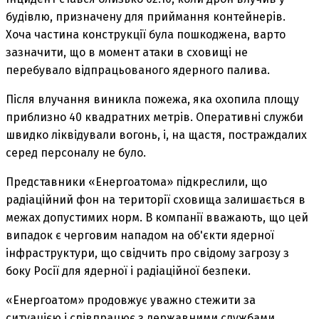
будівлю, призначену для приймання контейнерів.
Хоча частина конструкції була пошкоджена, варто
зазначити, що в момент атаки в сховищі не
перебувало відпрацьованого ядерного палива.
Після влучання виникла пожежа, яка охопила площу
приблизно 40 квадратних метрів. Оперативні служби
швидко ліквідували вогонь, і, на щастя, постраждалих
серед персоналу не було.
Представники «Енергоатома» підкреслили, що
радіаційний фон на території сховища залишається в
межах допустимих норм. В компанії вважають, що цей
випадок є черговим нападом на об'єкти ядерної
інфраструктури, що свідчить про свідому загрозу з
боку Росії для ядерної і радіаційної безпеки.
«Енергоатом» продовжує уважно стежити за
ситуацією і співпрацює з державними службами,