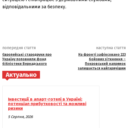
відповідальними за безпеку.
попередня стаття
наступна стаття
Європейські стародруки про
На фронті зафіксовано 223
Україну поповнили фонд
бойових зіткнення –
бібліотеки Вернадського
Покровський напрямок
залишається найгарячішим
Актуально
Інвестиції в апарт-готелі в Україні:
потенціал прибутковості та можливі
ризики
5 Серпня, 2026