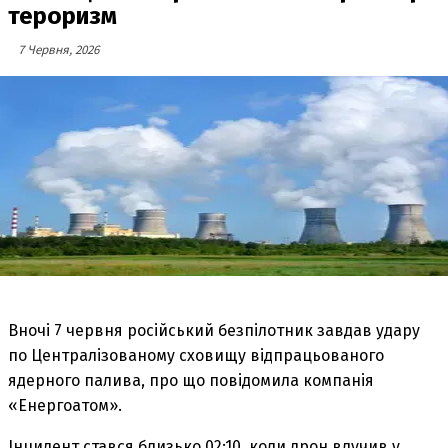
тероризм
7 Червня, 2026
Вночі 7 червня російський безпілотник завдав удару
по Централізованому сховищу відпрацьованого
ядерного палива, про що повідомила компанія
«Енергоатом».
Інцидент стався близько 02:10, коли дрон влучив у