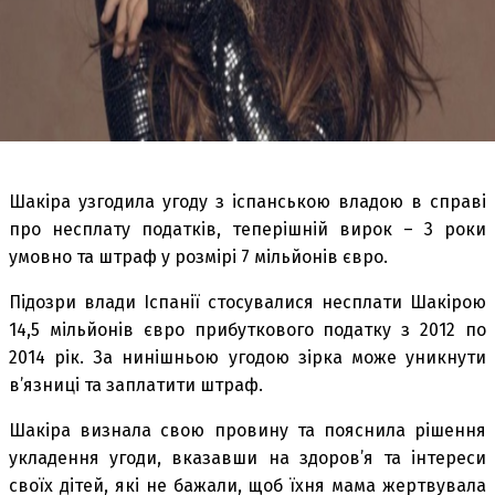
Шакіра узгодила угоду з іспанською владою в справі
про несплату податків, теперішній вирок – 3 роки
умовно та штраф у розмірі 7 мільйонів євро.
Підозри влади Іспанії стосувалися несплати Шакірою
14,5 мільйонів євро прибуткового податку з 2012 по
2014 рік. За нинішньою угодою зірка може уникнути
в’язниці та заплатити штраф.
Шакіра визнала свою провину та пояснила рішення
укладення угоди, вказавши на здоров’я та інтереси
своїх дітей, які не бажали, щоб їхня мама жертвувала