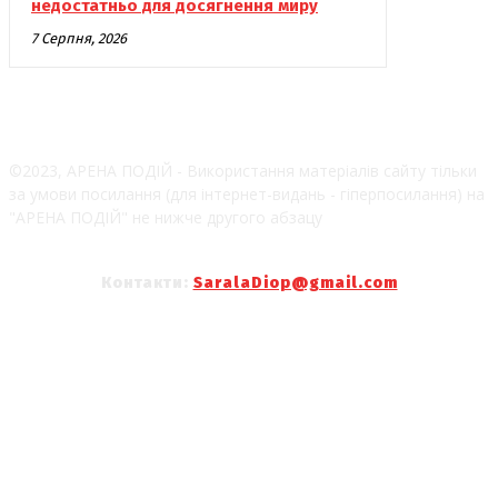
недостатньо для досягнення миру
7 Серпня, 2026
©2023, АРЕНА ПОДІЙ - Використання матеріалів сайту тільки
за умови посилання (для інтернет-видань - гіперпосилання) на
"АРЕНА ПОДІЙ" не нижче другого абзацу
Контакти:
SaralaDiop@gmail.com