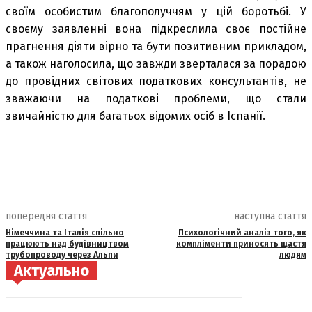
своїм особистим благополуччям у цій боротьбі. У
своєму заявленні вона підкреслила своє постійне
прагнення діяти вірно та бути позитивним прикладом,
а також наголосила, що завжди зверталася за порадою
до провідних світових податкових консультантів, не
зважаючи на податкові проблеми, що стали
звичайністю для багатьох відомих осіб в Іспанії.
попередня стаття
наступна стаття
Німеччина та Італія спільно
Психологічний аналіз того, як
працюють над будівництвом
компліменти приносять щастя
трубопроводу через Альпи
людям
Актуально