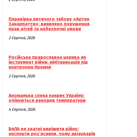
Перевірка дитячого табору «Артек
Закарпаття»: виявлено порушення
прав дітей та небезпечні умови
2 Серпня, 2026
Російська православна церква як
інструмент війни: мілітаризація під
контролем Кремля
2 Серпня, 2026
Аномальна спека накриє Україну:
очікуються рекорди температури
4 Серпня, 2026
БпЛА не здатні вирішити війну:
експерти роз’яснили, чому авіаударів