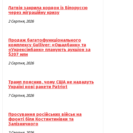
Латвія закрила кордон із Білоруссю
через міграційну кризу
2 Серпня, 2026
Продаж багатофункціонального
комплексу Gulliver: «Ощадбанк» та
«Укрексімбанк» планують аукціон за
$207 млн
2 Серпня, 2026
Трамп пояснив, чому США не нададуть
Україні нові ракети Patriot
7 Серпня, 2026
Просування російських військ на
фронті біля Костянтинівки та
Залізничного
2 Серпня, 2026