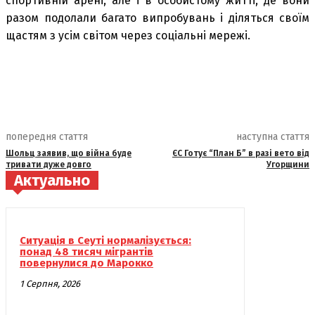
спортивній арені, але і в особистому житті, де вони
разом подолали багато випробувань і діляться своїм
щастям з усім світом через соціальні мережі.
попередня стаття
наступна стаття
Шольц заявив, що війна буде
ЄС Готує “План Б” в разі вето від
тривати дуже довго
Угорщини
Актуально
Ситуація в Сеуті нормалізується:
понад 48 тисяч мігрантів
повернулися до Марокко
1 Серпня, 2026