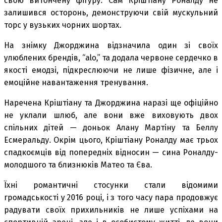
свою витончену фігуру. Сам Кріштіану Роналду не
залишився осторонь, демонструючи свій мускульний
торс у вузьких чорних шортах.
На знімку Джорджина відзначила один зі своїх
улюблених брендів, “alo,” та додала червоне сердечко в
якості емодзі, підкреслюючи не лише фізичне, але і
емоційне навантаження тренування.
Наречена Кріштіану та Джорджина наразі ще офіційно
не уклали шлюб, але вони вже виховують двох
спільних дітей — доньок Алану Мартіну та Беллу
Есмеральду. Окрім цього, Кріштіану Роналду має трьох
спадкоємців від попередніх відносин — сина Роналду-
молодшого та близнюків Матео та Єва.
Їхні романтичні стосунки стали відомими
громадськості у 2016 році, і з того часу пара продовжує
радувати своїх прихильників не лише успіхами на