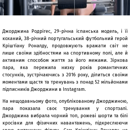
Джорджина Родрігес, 29-річна іспанська модель, і її
коханий, 38-річний португальський футбольний герой
Кріштіану Роналду, продовжують вражати світ не
лише своїми здібностями на спортивному полі, але й
активним способом життя за його межами. Зіркова
пара, яка пережила низку років романтичних
стосунків, зустрічаючись з 2016 року, ділиться своїми
моментами щастя та тренувань з понад 52 мільйонами
підписників Джорджини в Instagram.
На нещодавньому фото, опублікованому Джорджиною,
пара показала своє тренування у спортзалі.
Джорджина вибрала чорний топ, рожеві шорти та білі
кросівки для фізичних навантажень, підкреслюючи