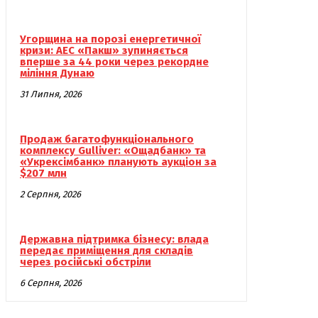
Угорщина на порозі енергетичної
кризи: АЕС «Пакш» зупиняється
вперше за 44 роки через рекордне
міління Дунаю
31 Липня, 2026
Продаж багатофункціонального
комплексу Gulliver: «Ощадбанк» та
«Укрексімбанк» планують аукціон за
$207 млн
2 Серпня, 2026
Державна підтримка бізнесу: влада
передає приміщення для складів
через російські обстріли
6 Серпня, 2026