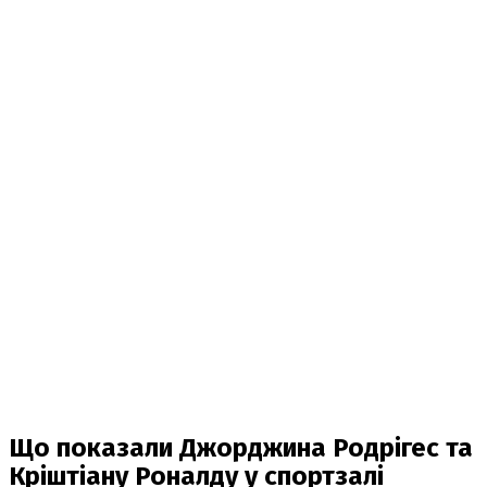
Що показали Джорджина Родрігес та
Кріштіану Роналду у спортзалі