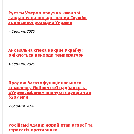
Рустем Умєров озвучив ключові
завдання на посаді голови Служби
зовнішньої розвідки України
4 Серпня, 2026
Аномальна спека накриє Україну:
очікуються рекорди температури
4 Серпня, 2026
Продаж багатофункціонального
комплексу Gulliver: «Ощадбанк» та
«Укрексімбанк» планують аукціон за
$207 млн
2 Серпня, 2026
Російські удари: новий етап агресії та
стратегія противника