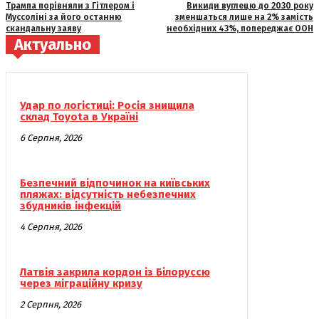
Трампа порівняли з Гітлером і
Викиди вуглецю до 2030 року
Муссоліні за його останню
зменшаться лише на 2% замість
скандальну заяву
необхідних 43%, попереджає ООН
Актуально
Удар по логістиці: Росія знищила
склад Toyota в Україні
6 Серпня, 2026
Безпечний відпочинок на київських
пляжах: відсутність небезпечних
збудників інфекцій
4 Серпня, 2026
Латвія закрила кордон із Білоруссю
через міграційну кризу
2 Серпня, 2026