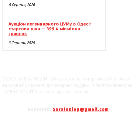
6 Серпня, 2026
Аукціон легендарного ЦУМу в Одесі:
стартова ціна — 399,4 мільйона
гривень
3 Серпня, 2026
©2023, АРЕНА ПОДІЙ - Використання матеріалів сайту тільки
за умови посилання (для інтернет-видань - гіперпосилання) на
"АРЕНА ПОДІЙ" не нижче другого абзацу
Контакти:
SaralaDiop@gmail.com