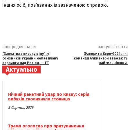
інших осіб, пов’язаних із зазначеною справою.
попередня стаття
наступна стаття
“Заплатила високу ціну”: у
Фаворити Євро-2024: які
союзників України немає плану
команди букмекери вважають
перемоги над Росією, — FT
найсильнішими
Актуально
Нічний ракетний удар по Києву: серія
вибухів сколихнула столицю
5 Серпня, 2026
Трамп оголосив про призупинення