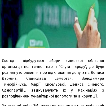
Сьогодні відбудуться збори київської обласної
організації політичної партії “Слуга народу”, де буде
розглянуто рішення про відкликання депутатів Дениса
Дьоміна, Станіслава Семергея, Володимира
Тимофійчука, Марії Кисельової, Дениса Січевого.
Однопартійці звинувачують їх у махінаціях з
розподіленням гуманітарної допомоги та в корупції.
За останні дні у ЗМІ активно поширюються публікації