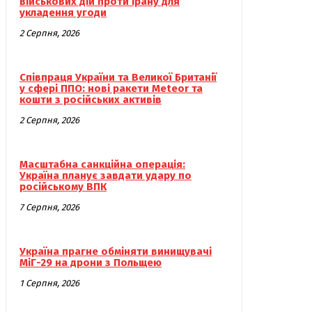
військових дій проти Ірану для
укладення угоди
2 Серпня, 2026
Співпраця України та Великої Британії
у сфері ППО: нові ракети Meteor та
кошти з російських активів
2 Серпня, 2026
Масштабна санкційна операція:
Україна планує завдати удару по
російському ВПК
7 Серпня, 2026
Україна прагне обміняти винищувачі
МіГ-29 на дрони з Польщею
1 Серпня, 2026