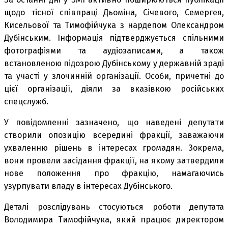
щодо тісної співпраці Дьоміна, Січевого, Семергея,
Кисельової та Тимофійчука з нардепом Олександром
Дубінським. Інформація підтверджується спільними
фотографіями та аудіозаписами, а також
встановленою підозрою Дубінському у державній зраді
та участі у злочинній організації. Особи, причетні до
цієї організації, діяли за вказівкою російських
спецслужб.
У повідомленні зазначено, що наведені депутати
створили опозицію всередині фракції, заважаючи
ухваленню рішень в інтересах громадян. Зокрема,
вони провели засідання фракції, на якому затвердили
нове положення про фракцію, намагаючись
узурпувати владу в інтересах Дубінського.
Деталі розслідувань стосуються роботи депутата
Володимира Тимофійчука, який працює директором