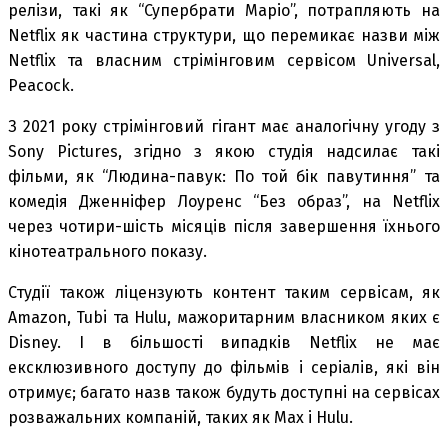
релізи, такі як “Супербрати Маріо”, потрапляють на
Netflix як частина структури, що перемикає назви між
Netflix та власним стрімінговим сервісом Universal,
Peacock.
З 2021 року стрімінговий гігант має аналогічну угоду з
Sony Pictures, згідно з якою студія надсилає такі
фільми, як “Людина-павук: По той бік павутиння” та
комедія Дженніфер Лоуренс “Без образ”, на Netflix
через чотири-шість місяців після завершення їхнього
кінотеатрального показу.
Студії також ліцензують контент таким сервісам, як
Amazon, Tubi та Hulu, мажоритарним власником яких є
Disney. І в більшості випадків Netflix не має
ексклюзивного доступу до фільмів і серіалів, які він
отримує; багато назв також будуть доступні на сервісах
розважальних компаній, таких як Max і Hulu.