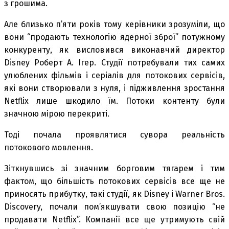
з грошима.
Але близько п’яти років тому керівники зрозуміли, що
вони “продають технологію ядерної зброї” потужному
конкуренту, як висловився виконавчий директор
Disney Роберт А. Ігер. Студії потребували тих самих
улюблених фільмів і серіалів для потокових сервісів,
які вони створювали з нуля, і підживлення зростання
Netflix лише шкодило їм. Потоки контенту були
значною мірою перекриті.
Тоді почала проявлятися сувора реальність
потокового мовлення.
Зіткнувшись зі значним борговим тягарем і тим
фактом, що більшість потокових сервісів все ще не
приносять прибутку, такі студії, як Disney і Warner Bros.
Discovery, почали пом’якшувати свою позицію “не
продавати Netflix”. Компанії все ще утримують свій