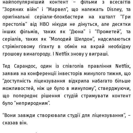
найпопулярніший контент – фільми з всесвітів
“Зоряних війн” і “Марвел”, що належать Disney, та
оригінальні серіали-блокбастери на кшталт “Гри
престолів” від HBO нікуди не дінуться, але десятки
інших фільмів, таких як “Дюна” і “Прометей”, та
серіалів, таких як “Молодий Шелдон”, надсилаються
стрімінговому гіганту в обмін на вкрай необхідну
грошову винагороду. І Netflix знову у виграші.
Тед Сарандос, один із співголів правління Netflix,
заявив на конференції інвесторів минулого тижня, що
“доступність ліцензування відкрила набагато більше
можливостей, ніж це було в минулому”, стверджуючи,
що попереднє рішення студій стримувати контент
було “неприродним”.
“Вони завжди створювали студії для ліцензування”, –
сказав він.