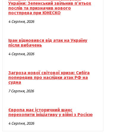
України: Зеленський звільнив п’ятьох
послів та призначив нового
постпреда при ЮНЕСКО
4 Серпня, 2026
Іран відмовився від атак на Україну
після вибачень
4 Серпня, 2026
Загроза нової світової кризи: Сибіга
попередив про наслідки атак РФ на
судна
7 Серпня, 2026
Європа має історичний шанс
перехопити ініціативу у війні з Росією
4 Серпня, 2026