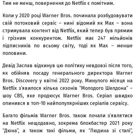
Тим не менш, повернення до Netflix є помітним.
Коли у 2020 році Warner Bros. починала розбудовувати
свій потоковий сервіс – нині відомий як Max – вона
стримувала контент від Netflix, який тепер був прямим
і грізним конкурентом. Netflix має 247 мільйонів
підписників по всьому світу, тоді як Max – менше
половини.
Девід Заслав відкинув цю політику невдовзі після того,
як обійняв посаду генерального директора Warner
Bros. Discovery у квітні 2022 року. Минулого місяця на
Netflix з’явилося кілька сезонів “Молодого Шелдона” –
шоу CBS, яке продюсує Warner Bros. Серіал швидко
опинився в топ-10 найпопулярніших серіалів сервісу.
Багато фільмів Warner Bros. також почали з’являтися
на Netflix нещодавно, зокрема блокбастер 2021 року
“Дюна”, а також такі фільми, як “Людина зі сталі”,