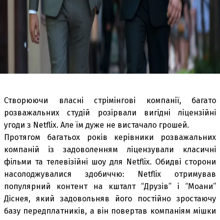
Створюючи власні стрімінгові компанії, багато
розважальних студій розірвали вигідні ліцензійні
угоди з Netflix. Але їм дуже не вистачало грошей.
Протягом багатьох років керівники розважальних
компаній із задоволенням ліцензували класичні
фільми та телевізійні шоу для Netflix. Обидві сторони
насолоджувалися здобиччю: Netflix отримував
популярний контент на кшталт “Друзів” і “Моани”
Діснея, який задовольняв його постійно зростаючу
базу передплатників, а він повертав компаніям мішки