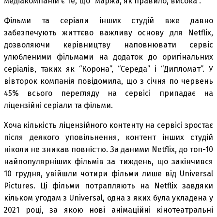
медіакомпаній є те, що “маржа, як правило, висока”.
Фільми та серіали інших студій вже давно
забезпечують життєво важливу основу для Netflix,
дозволяючи керівництву наповнювати сервіс
улюбленими фільмами на додаток до оригінальних
серіалів, таких як “Корона”, “Середа” і “Дипломат”. У
вівторок компанія повідомила, що з січня по червень
45% всього перегляду на сервісі припадає на
ліцензійні серіали та фільми.
Хоча кількість ліцензійного контенту на сервісі зростає
після деякого уповільнення, контент інших студій
ніколи не зникав повністю. За даними Netflix, до топ-10
найпопулярніших фільмів за тиждень, що закінчився
10 грудня, увійшли чотири фільми лише від Universal
Pictures. Ці фільми потрапляють на Netflix завдяки
кільком угодам з Universal, одна з яких була укладена у
2021 році, за якою нові анімаційні кінотеатральні