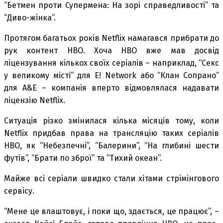
“Бетмен проти Супермена: На зорі справедливості” та
“Диво-жінка”.
Протягом багатьох років Netflix намагався прибрати до
рук контент HBO. Хоча HBO вже мав досвід
ліцензування кількох своїх серіалів – наприклад, “Секс
у великому місті” для E! Network або “Клан Сопрано”
для A&E – компанія вперто відмовлялася надавати
ліцензію Netflix.
Ситуація різко змінилася кілька місяців тому, коли
Netflix придбав права на трансляцію таких серіалів
HBO, як “Небезпечні”, “Балерини”, “На глибині шести
футів”, “Брати по зброї” та “Тихий океан”.
Майже всі серіали швидко стали хітами стрімінгового
сервісу.
“Мене це влаштовує, і поки що, здається, це працює”, –