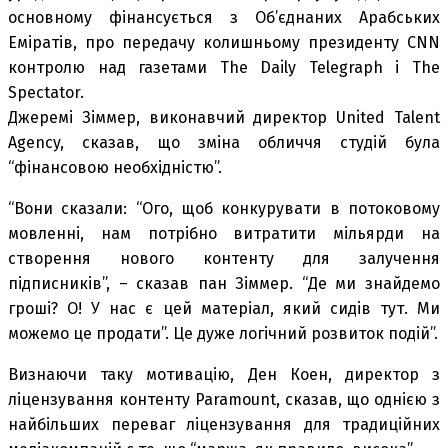
основному фінансується з Об’єднаних Арабських
Еміратів, про передачу колишньому президенту CNN
контролю над газетами The Daily Telegraph і The
Spectator.
Джеремі Зіммер, виконавчий директор United Talent
Agency, сказав, що зміна обличчя студій була
“фінансовою необхідністю”.
“Вони сказали: “Ого, щоб конкурувати в потоковому
мовленні, нам потрібно витратити мільярди на
створення нового контенту для залучення
підписників”, – сказав пан Зіммер. “Де ми знайдемо
гроші? О! У нас є цей матеріал, який сидів тут. Ми
можемо це продати”. Це дуже логічний розвиток подій”.
Визнаючи таку мотивацію, Ден Коен, директор з
ліцензування контенту Paramount, сказав, що однією з
найбільших переваг ліцензування для традиційних