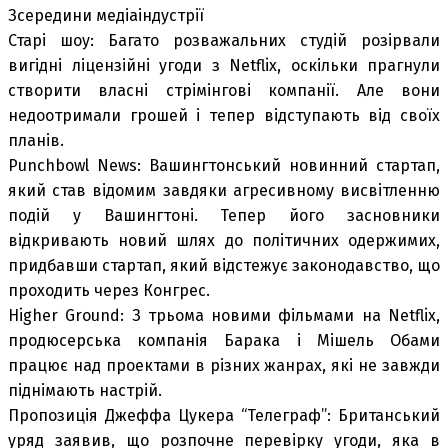
Зсередини медіаіндустрії
Старі шоу: Багато розважальних студій розірвали
вигідні ліцензійні угоди з Netflix, оскільки прагнули
створити власні стрімінгові компанії. Але вони
недоотримали грошей і тепер відступають від своїх
планів.
Punchbowl News: Вашингтонський новинний стартап,
який став відомим завдяки агресивному висвітленню
подій у Вашингтоні. Тепер його засновники
відкривають новий шлях до політичних одержимих,
придбавши стартап, який відстежує законодавство, що
проходить через Конгрес.
Higher Ground: З трьома новими фільмами на Netflix,
продюсерська компанія Барака і Мішель Обами
працює над проектами в різних жанрах, які не завжди
піднімають настрій.
Пропозиція Джеффа Цукера “Телеграф”: Британський
уряд заявив, що розпочне перевірку угоди, яка в