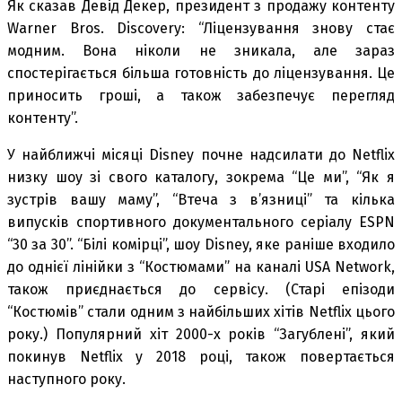
Як сказав Девід Декер, президент з продажу контенту
Warner Bros. Discovery: “Ліцензування знову стає
модним. Вона ніколи не зникала, але зараз
спостерігається більша готовність до ліцензування. Це
приносить гроші, а також забезпечує перегляд
контенту”.
У найближчі місяці Disney почне надсилати до Netflix
низку шоу зі свого каталогу, зокрема “Це ми”, “Як я
зустрів вашу маму”, “Втеча з в’язниці” та кілька
випусків спортивного документального серіалу ESPN
“30 за 30”. “Білі комірці”, шоу Disney, яке раніше входило
до однієї лінійки з “Костюмами” на каналі USA Network,
також приєднається до сервісу. (Старі епізоди
“Костюмів” стали одним з найбільших хітів Netflix цього
року.) Популярний хіт 2000-х років “Загублені”, який
покинув Netflix у 2018 році, також повертається
наступного року.