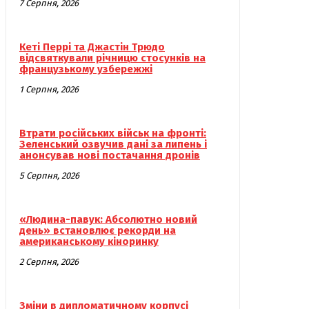
7 Серпня, 2026
Кеті Перрі та Джастін Трюдо
відсвяткували річницю стосунків на
французькому узбережжі
1 Серпня, 2026
Втрати російських військ на фронті:
Зеленський озвучив дані за липень і
анонсував нові постачання дронів
5 Серпня, 2026
«Людина-павук: Абсолютно новий
день» встановлює рекорди на
американському кіноринку
2 Серпня, 2026
Зміни в дипломатичному корпусі