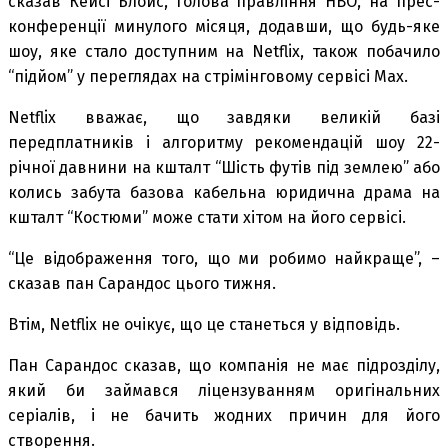
сказав Кейсі Блойс, голова правління HBO, на прес-
конференції минулого місяця, додавши, що будь-яке
шоу, яке стало доступним на Netflix, також побачило
“підйом” у переглядах на стрімінговому сервісі Max.
Netflix вважає, що завдяки великій базі
передплатників і алгоритму рекомендацій шоу 22-
річної давнини на кшталт “Шість футів під землею” або
колись забута базова кабельна юридична драма на
кшталт “Костюми” може стати хітом на його сервісі.
“Це відображення того, що ми робимо найкраще”, –
сказав пан Сарандос цього тижня.
Втім, Netflix не очікує, що це станеться у відповідь.
Пан Сарандос сказав, що компанія не має підрозділу,
який би займався ліцензуванням оригінальних
серіалів, і не бачить жодних причин для його
створення.