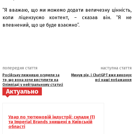
“Я вважаю, що ми можемо додати величезну цінність,
коли ліцензуємо контент, – сказав він. “Я не
впевнений, що це буде взаємно”.
попередня стаття
наступна стаття
Російську лижницю осудили за
Минув рік, і ChatGPT вже виконує
те, що вона хоче виступити на
всі наші побажання
Олімпіаді у нейтральному статусі
Актуально
Удар по тютюновій індустрії: склади JTI
та Imperial Brands знищені в Київській
області