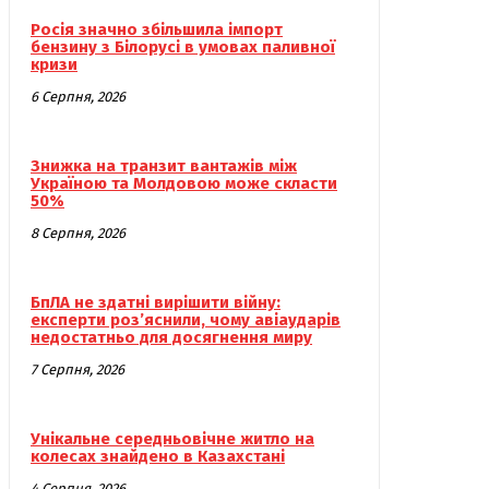
Росія значно збільшила імпорт
бензину з Білорусі в умовах паливної
кризи
6 Серпня, 2026
Знижка на транзит вантажів між
Україною та Молдовою може скласти
50%
8 Серпня, 2026
БпЛА не здатні вирішити війну:
експерти роз’яснили, чому авіаударів
недостатньо для досягнення миру
7 Серпня, 2026
Унікальне середньовічне житло на
колесах знайдено в Казахстані
4 Серпня, 2026