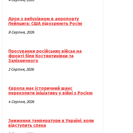
Дрон з вибухівкою в аеропорту
Лейпцига: США підозрюють Росію
8 Серпня, 2026
Просування російських військ на
фронті біля Костянтинівки та
Залізничного
2 Серпня, 2026
Європа має історичний шанс
перехопити ініціативу у війні з Росією
4 Серпня, 2026
Зниження температури в Україні: коли
відступить спека