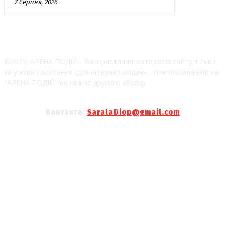
7 Серпня, 2026
©2023, АРЕНА ПОДІЙ - Використання матеріалів сайту тільки
за умови посилання (для інтернет-видань - гіперпосилання) на
"АРЕНА ПОДІЙ" не нижче другого абзацу
Контакти:
SaralaDiop@gmail.com