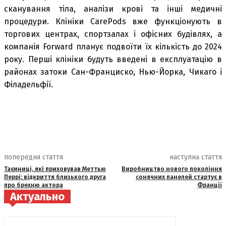
сканування тіла, аналізи крові та інші медичні
процедури. Клініки CarePods вже функціонують в
торгових центрах, спортзалах і офісних будівлях, а
компанія Forward планує подвоїти їх кількість до 2024
року. Перші клініки будуть введені в експлуатацію в
районах затоки Сан-Франциско, Нью-Йорка, Чикаго і
Філадельфії.
попередня стаття
наступна стаття
Таємниці, які приховував Меттью
Виробництво нового покоління
Перрі: відкриття близького друга
сонячних панелей стартує в
про брехню актора
Франції
Актуально