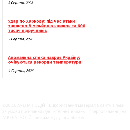
3 Серпня, 2026
Удар по Харкову: під час атаки
знищено 8 мільйонів книжок та 600
тисяч підручників
2 Серпня, 2026
Аномальна спека накриє Україну:
очікуються рекорди температури
4 Серпня, 2026
©2023, АРЕНА ПОДІЙ - Використання матеріалів сайту тільки
за умови посилання (для інтернет-видань - гіперпосилання) на
"АРЕНА ПОДІЙ" не нижче другого абзацу