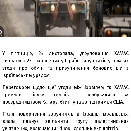
У п’ятницю, 24 листопада, угруповання ХАМАС
звільнило 25 захоплених у Ізраїлі заручників у рамках
угоди про обмін та призупинення бойових дій з
ізраїльським урядом.
Переговори щодо цієї угоди між Ізраїлем та ХАМАС
тривали кілька тижнів і відбувалися за
посередництвом Катару, Єгипту та за підтримки США.
Після повернення заручників в Ізраїль, ізраїльська
влада планує звільнити групу палестинських
ув’язнених, включаючи жінок і хлопчиків-підлітків.