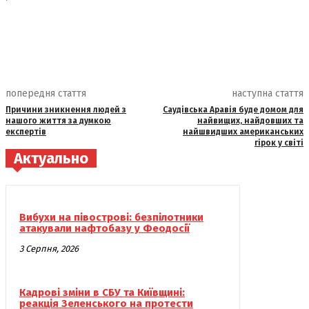
попередня стаття
наступна стаття
Причини зникнення людей з
Саудівська Аравія буде домом для
нашого життя за думкою
найвищих, найдовших та
експертів
найшвидших американських
гірок у світі
Актуально
Вибухи на півострові: безпілотники
атакували нафтобазу у Феодосії
3 Серпня, 2026
Кадрові зміни в СБУ та Київщині:
реакція Зеленського на протести