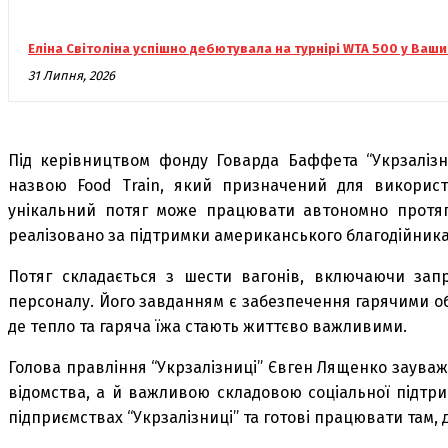
Еліна Світоліна успішно дебютувала на турнірі WTA 500 у Ваши
31 Липня, 2026
Під керівництвом фонду Говарда Баффета “Укрзалізн
назвою Food Train, який призначений для викорис
унікальний потяг може працювати автономно протяг
реалізовано за підтримки американського благодійник
Потяг складається з шести вагонів, включаючи зап
персоналу. Його завданням є забезпечення гарячими об
де тепло та гаряча їжа стають життєво важливими.
Голова правління “Укрзалізниці” Євген Лященко заува
відомства, а й важливою складовою соціальної підтри
підприємствах “Укрзалізниці” та готові працювати там, д