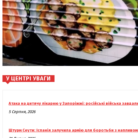
У ЦЕНТРІ УВАГИ
Атака на дитячу лікарню у Запоріжжі: російські війська завдал
5 Серпня, 2026
Штурм Сеути: Іспанія залучила армію для боротьби з напливом