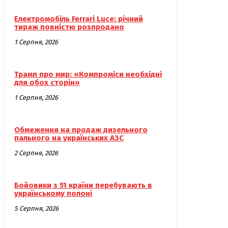
Електромобіль Ferrari Luce: річний
тираж повністю розпродано
1 Серпня, 2026
Трамп про мир: «Компроміси необхідні
для обох сторін»
1 Серпня, 2026
Обмеження на продаж дизельного
пального на українських АЗС
2 Серпня, 2026
Бойовики з 51 країни перебувають в
українському полоні
5 Серпня, 2026