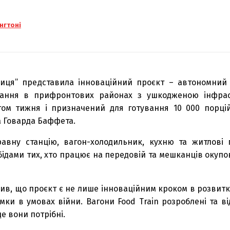
нгтоні
иця” представила інноваційний проєкт – автономний 
тання в прифронтових районах з ушкодженою інфрас
ом тижня і призначений для готування 10 000 порці
а Говарда Баффета.
равну станцію, вагон-холодильник, кухню та житлові
ідами тих, хто працює на передовій та мешканців окупо
жив, що проєкт є не лише інноваційним кроком в розвит
мки в умовах війни. Вагони Food Train розроблені та в
е вони потрібні.