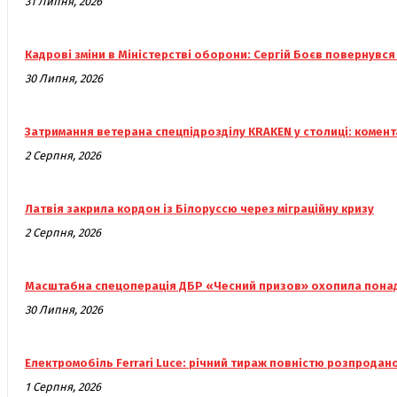
31 Липня, 2026
Кадрові зміни в Міністерстві оборони: Сергій Боєв повернувс
30 Липня, 2026
Затримання ветерана спецпідрозділу KRAKEN у столиці: комен
2 Серпня, 2026
Латвія закрила кордон із Білоруссю через міграційну кризу
2 Серпня, 2026
Масштабна спецоперація ДБР «Чесний призов» охопила понад 
30 Липня, 2026
Електромобіль Ferrari Luce: річний тираж повністю розпродан
1 Серпня, 2026