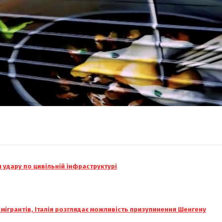
и удару по цивільній інфраструктурі
 мігрантів, Італія розглядає можливість призупинення Шенгену