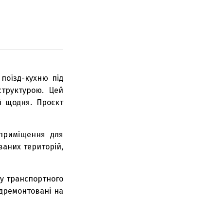
поїзд-кухню під
труктурою. Цей
й щодня. Проєкт
 приміщення для
ваних територій,
ку транспортного
ідремонтовані на