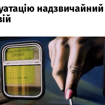
луатацію надзвичайний
вій