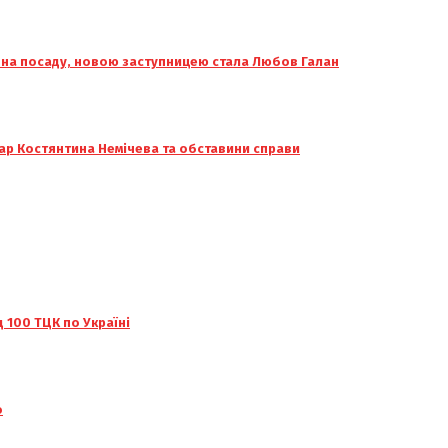
я на посаду, новою заступницею стала Любов Галан
тар Костянтина Немічева та обставини справи
100 ТЦК по Україні
о