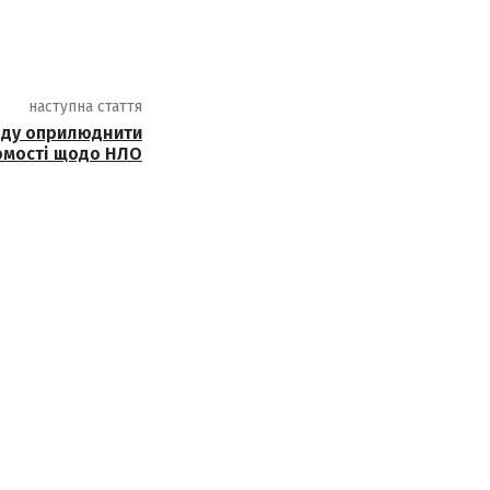
наступна стаття
яду оприлюднити
омості щодо НЛО