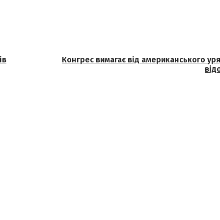
ів
Конгрес вимагає від американського ур
від