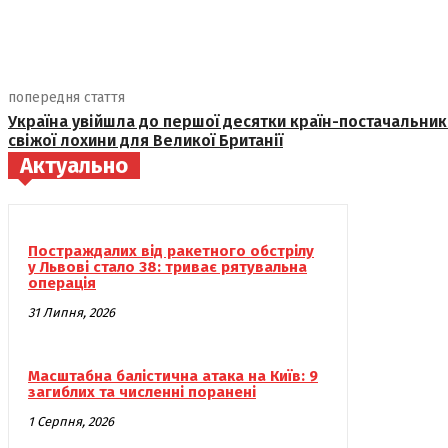
поділіться
попередня стаття
Україна увійшла до першої десятки країн-постачальник
свіжої лохини для Великої Британії
Актуально
Постраждалих від ракетного обстрілу
у Львові стало 38: триває рятувальна
операція
31 Липня, 2026
Масштабна балістична атака на Київ: 9
загиблих та численні поранені
1 Серпня, 2026