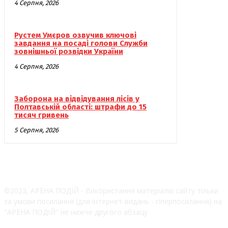
4 Серпня, 2026
Рустем Умєров озвучив ключові
завдання на посаді голови Служби
зовнішньої розвідки України
4 Серпня, 2026
Заборона на відвідування лісів у
Полтавській області: штрафи до 15
тисяч гривень
5 Серпня, 2026
©2023, АРЕНА ПОДІЙ - Використання матеріалів сайту тільки
за умови посилання (для інтернет-видань - гіперпосилання) на
"АРЕНА ПОДІЙ" не нижче другого абзацу