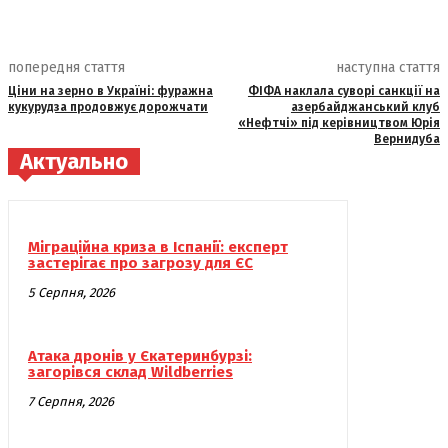
попередня стаття
наступна стаття
Ціни на зерно в Україні: фуражна
ФІФА наклала суворі санкції на
кукурудза продовжує дорожчати
азербайджанський клуб
«Нефтчі» під керівництвом Юрія
Вернидуба
Актуально
Міграційна криза в Іспанії: експерт
застерігає про загрозу для ЄС
5 Серпня, 2026
Атака дронів у Єкатеринбурзі:
загорівся склад Wildberries
7 Серпня, 2026