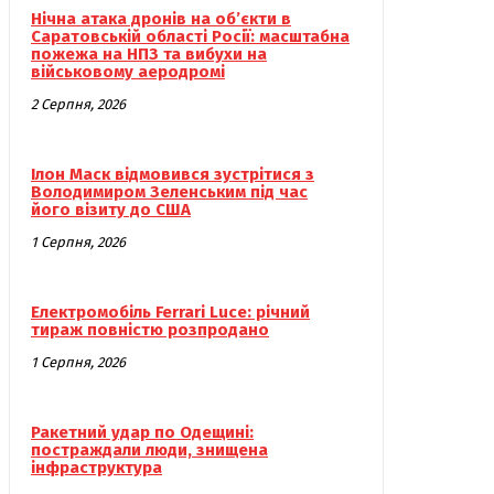
Нічна атака дронів на об’єкти в
Саратовській області Росії: масштабна
пожежа на НПЗ та вибухи на
військовому аеродромі
2 Серпня, 2026
Ілон Маск відмовився зустрітися з
Володимиром Зеленським під час
його візиту до США
1 Серпня, 2026
Електромобіль Ferrari Luce: річний
тираж повністю розпродано
1 Серпня, 2026
Ракетний удар по Одещині:
постраждали люди, знищена
інфраструктура