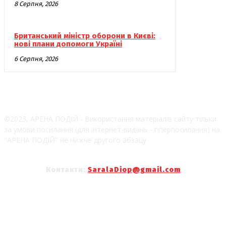
8 Серпня, 2026
Британський міністр оборони в Києві:
нові плани допомоги Україні
6 Серпня, 2026
©2023, АРЕНА ПОДІЙ - Використання матеріалів сайту тільки
за умови посилання (для інтернет-видань - гіперпосилання) на
"АРЕНА ПОДІЙ" не нижче другого абзацу
Контакти:
SaralaDiop@gmail.com