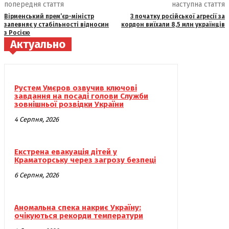
попередня стаття
наступна стаття
Вірменський прем’єр-міністр
З початку російської агресії за
запевняє у стабільності відносин
кордон виїхали 8,5 млн українців
з Росією
Актуально
Рустем Умєров озвучив ключові
завдання на посаді голови Служби
зовнішньої розвідки України
4 Серпня, 2026
Екстрена евакуація дітей у
Краматорську через загрозу безпеці
6 Серпня, 2026
Аномальна спека накриє Україну:
очікуються рекорди температури