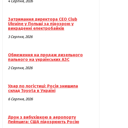
4 Серпня, 2026
Затримання директора CEO Club
Ukraine у Польщі за підозрою у
викраденні електробайків
3 Серпня, 2026
Обмеження на продаж дизельного
пального на українських АЗС
2 Серпня, 2026
Удар по логістиці: Росія знищила
склад Toyota в Україні
6 Серпня, 2026
Дрон з вибухівкою в аеропорту
Лейпцига: США підозрюють Росію