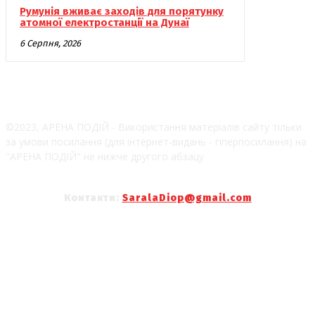
Румунія вживає заходів для порятунку
атомної електростанції на Дунаї
6 Серпня, 2026
©2023, АРЕНА ПОДІЙ - Використання матеріалів сайту тільки
за умови посилання (для інтернет-видань - гіперпосилання) на
"АРЕНА ПОДІЙ" не нижче другого абзацу
Контакти:
SaralaDiop@gmail.com