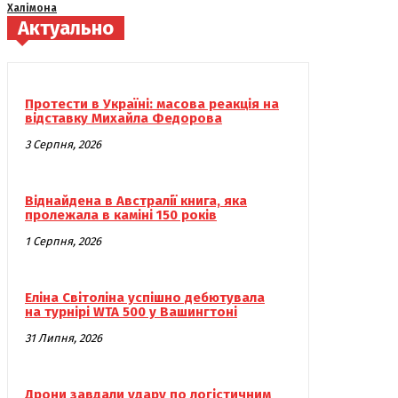
Халімона
Актуально
Протести в Україні: масова реакція на
відставку Михайла Федорова
3 Серпня, 2026
Віднайдена в Австралії книга, яка
пролежала в каміні 150 років
1 Серпня, 2026
Еліна Світоліна успішно дебютувала
на турнірі WTA 500 у Вашингтоні
31 Липня, 2026
Дрони завдали удару по логістичним