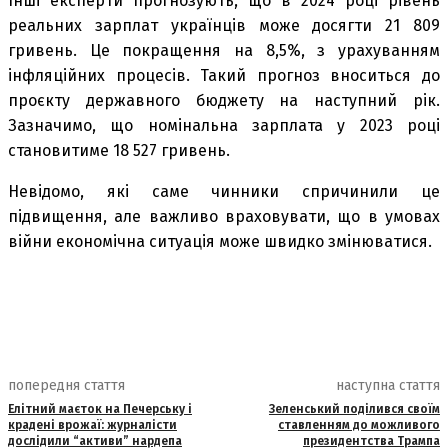
Інші експерти прогнозують, що в 2024 році рівень
реальних зарплат українців може досягти 21 809
гривень. Це покращення на 8,5%, з урахуванням
інфляційних процесів. Такий прогноз вноситься до
проєкту державного бюджету на наступний рік.
Зазначимо, що номінальна зарплата у 2023 році
становитиме 18 527 гривень.
Невідомо, які саме чинники спричинили це
підвищення, але важливо враховувати, що в умовах
війни економічна ситуація може швидко змінюватися.
попередня стаття
наступна стаття
Елітний маєток на Печерську і
Зеленський поділився своїм
крадені врожаї: журналісти
ставленням до можливого
дослідили “активи” нардепа
президентства Трампа