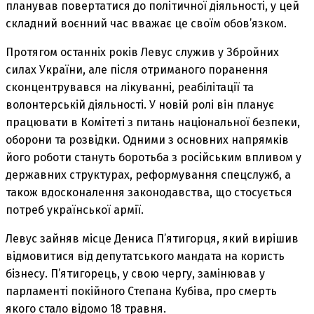
планував повертатися до політичної діяльності, у цей
складний воєнний час вважає це своїм обов’язком.
Протягом останніх років Левус служив у Збройних
силах України, але після отриманого поранення
сконцентрувався на лікуванні, реабілітації та
волонтерській діяльності. У новій ролі він планує
працювати в Комітеті з питань національної безпеки,
оборони та розвідки. Одними з основних напрямків
його роботи стануть боротьба з російським впливом у
державних структурах, реформування спецслужб, а
також вдосконалення законодавства, що стосується
потреб української армії.
Левус зайняв місце Дениса П’ятигорця, який вирішив
відмовитися від депутатського мандата на користь
бізнесу. П’ятигорець, у свою чергу, замінював у
парламенті покійного Степана Кубіва, про смерть
якого стало відомо 18 травня.