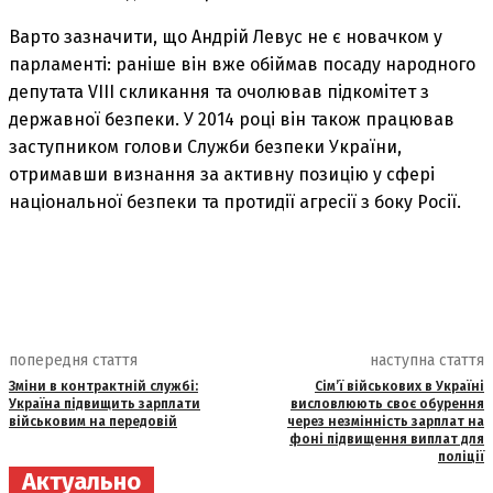
Варто зазначити, що Андрій Левус не є новачком у
парламенті: раніше він вже обіймав посаду народного
депутата VIII скликання та очолював підкомітет з
державної безпеки. У 2014 році він також працював
заступником голови Служби безпеки України,
отримавши визнання за активну позицію у сфері
національної безпеки та протидії агресії з боку Росії.
попередня стаття
наступна стаття
Зміни в контрактній службі:
Сім’ї військових в Україні
Україна підвищить зарплати
висловлюють своє обурення
військовим на передовій
через незмінність зарплат на
фоні підвищення виплат для
поліції
Актуально