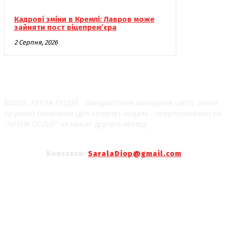
Кадрові зміни в Кремлі: Лавров може
зайняти пост віцепрем’єра
2 Серпня, 2026
©2023, АРЕНА ПОДІЙ - Використання матеріалів сайту тільки
за умови посилання (для інтернет-видань - гіперпосилання) на
"АРЕНА ПОДІЙ" не нижче другого абзацу
Контакти:
SaralaDiop@gmail.com