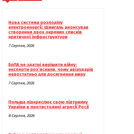
Нова система розподілу
електроенергії: Шмигаль анонсував
створення двох окремих списків
критичної інфраструктури
7 Серпня, 2026
БпЛА не здатні вирішити війну:
експерти роз’яснили, чому авіаударів
недостатньо для досягнення миру
7 Серпня, 2026
Польща підкреслює свою підтримку
України в протистоянні агресії Росії
8 Серпня, 2026