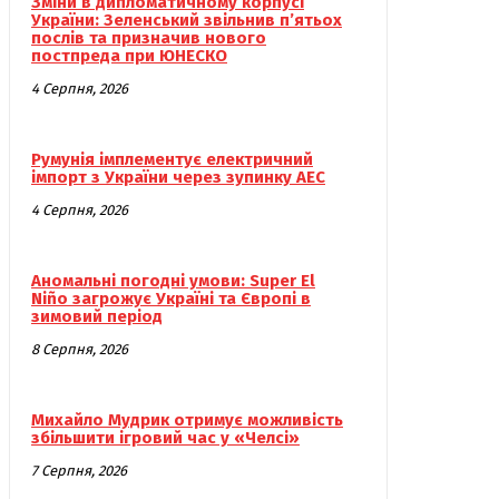
Зміни в дипломатичному корпусі
України: Зеленський звільнив п’ятьох
послів та призначив нового
постпреда при ЮНЕСКО
4 Серпня, 2026
Румунія імплементує електричний
імпорт з України через зупинку АЕС
4 Серпня, 2026
Аномальні погодні умови: Super El
Niño загрожує Україні та Європі в
зимовий період
8 Серпня, 2026
Михайло Мудрик отримує можливість
збільшити ігровий час у «Челсі»
7 Серпня, 2026