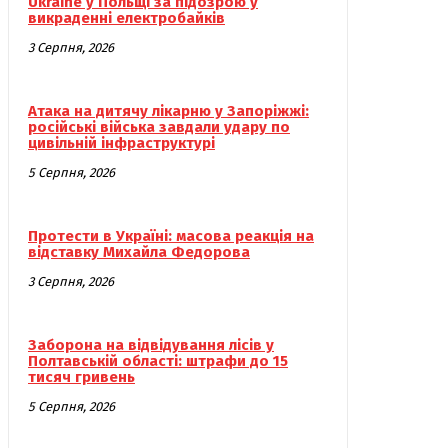
Ukraine у Польщі за підозрою у
викраденні електробайків
3 Серпня, 2026
Атака на дитячу лікарню у Запоріжжі:
російські війська завдали удару по
цивільній інфраструктурі
5 Серпня, 2026
Протести в Україні: масова реакція на
відставку Михайла Федорова
3 Серпня, 2026
Заборона на відвідування лісів у
Полтавській області: штрафи до 15
тисяч гривень
5 Серпня, 2026