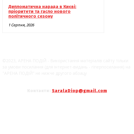
Дипломатична нарада в Києві:
пріоритети та гасло нового
політичного сезону
1 Серпня, 2026
©2023, АРЕНА ПОДІЙ - Використання матеріалів сайту тільки
за умови посилання (для інтернет-видань - гіперпосилання) на
"АРЕНА ПОДІЙ" не нижче другого абзацу
Контакти:
SaralaDiop@gmail.com