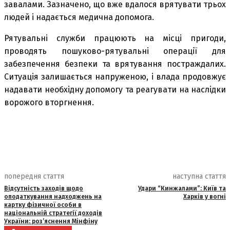
завалами. Зазначено, що вже вдалося врятувати трьох
людей і надається медична допомога.
Рятувальні служби працюють на місці пригоди,
проводять пошуково-рятувальні операції для
забезпечення безпеки та врятування постраждалих.
Ситуація залишається напруженою, і влада продовжує
надавати необхідну допомогу та реагувати на наслідки
ворожого вторгнення.
попередня стаття
наступна стаття
Відсутність заходів щодо
Удари “Кинжалами”: Київ та
оподаткування надходжень на
Харків у вогні
картку фізичної особи в
національній стратегії доходів
України: роз’яснення Мінфіну