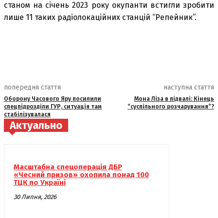
станом на січень 2023 року окупанти встигли зробити
лише 11 таких радіолокаційних станцій “Репейник”.
попередня стаття
наступна стаття
Оборону Часового Яру посилили
Мона Ліза в підвалі: Кінець
спецпідрозділи ГУР, ситуація там
“суспільного розчарування”?
стабілізувалася
Актуально
Масштабна спецоперація ДБР
«Чесний призов» охопила понад 100
ТЦК по Україні
30 Липня, 2026