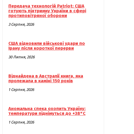
Передача технологій Patriot: США
готують підтримку України в сфері
протиповітряної оборони
3 Серпня, 2026
США відновили військові удари по
Ірану після короткої перерви
30 Липня, 2026
Віднайдена в Австралії книга, яка
пролежала в каміні 150 років
1 Серпня, 2026
Аномальна спека охопить Україну:
температури піднімуться до +38°C
1 Серпня, 2026