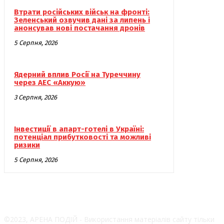
Втрати російських військ на фронті:
Зеленський озвучив дані за липень і
анонсував нові постачання дронів
5 Серпня, 2026
Ядерний вплив Росії на Туреччину
через АЕС «Аккую»
3 Серпня, 2026
Інвестиції в апарт-готелі в Україні:
потенціал прибутковості та можливі
ризики
5 Серпня, 2026
©2023, АРЕНА ПОДІЙ - Використання матеріалів сайту тільки