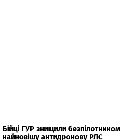
Бійці ГУР знищили безпілотником
найновішу антидронову РЛС