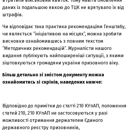
втратили військовий квиток. Тому навіть оновлення
даних із подальшою явкою до ТЦК не врятувало їх від
штрафів.
Чи відповідає така практика рекомендаціям Генштабу,
чи являється “ініціативою на місцях”, можна зробити
висновки ознайомившись з повним текстом
“Методичних рекомендацій”. Журналісти нашого
видання публікують найпоширеніші ситуації, з якими
зіштовхуються громадяни україни призовного віку.
Більш детально зі змістом документу можна
ознайомитись зі скрінів, наведених нижче:
Відповідно до примітки до статті 210 КУпАП, положення
статей 210, 210 КУпАП не застосовуються у разі
можливості отримання держателем Єдиного
державного реєстру призовників,