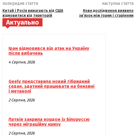
попередня стаття
наступна стаття
Китай і Росія вимагають від США
Нове дослідження виявило
відмовитися від територій
зв’язок між горем і старінням
Актуально
Іран відмовився від атак на Україну
після вибачень
4 Серпня, 2026
Geely представила новий гібридний
седан, здатний працювати на бензині
і метанолі
2 Серпня, 2026
Латвія закрила кордон із Білоруссю
через міграційну кризу
2 Серпня, 2026