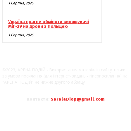
1 Серпня, 2026
Україна прагне обміняти винищувачі
МіГ-29 на дрони з Польщею
1 Серпня, 2026
©2023, АРЕНА ПОДІЙ - Використання матеріалів сайту тільки
за умови посилання (для інтернет-видань - гіперпосилання) на
"АРЕНА ПОДІЙ" не нижче другого абзацу
Контакти:
SaralaDiop@gmail.com