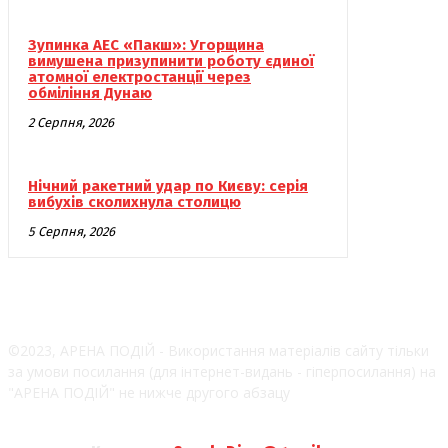
Зупинка АЕС «Пакш»: Угорщина
вимушена призупинити роботу єдиної
атомної електростанції через
обміління Дунаю
2 Серпня, 2026
Нічний ракетний удар по Києву: серія
вибухів сколихнула столицю
5 Серпня, 2026
©2023, АРЕНА ПОДІЙ - Використання матеріалів сайту тільки
за умови посилання (для інтернет-видань - гіперпосилання) на
"АРЕНА ПОДІЙ" не нижче другого абзацу