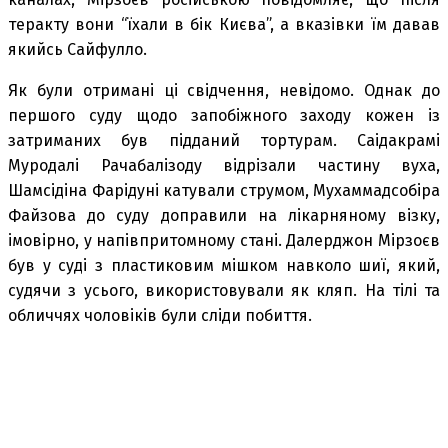
теракту вони “їхали в бік Києва”, а вказівки їм давав
якийсь Сайфулло.
Як були отримані ці свідчення, невідомо. Однак до
першого суду щодо запобіжного заходу кожен із
затриманих був підданий тортурам. Саідакрамі
Муродалі Рачабалізоду відрізали частину вуха,
Шамсідіна Фарідуні катували струмом, Мухаммадсобіра
Файзова до суду доправили на лікарняному візку,
імовірно, у напівпритомному стані. Далерджон Мірзоєв
був у суді з пластиковим мішком навколо шиї, який,
судячи з усього, використовували як кляп. На тілі та
обличчях чоловіків були сліди побиття.