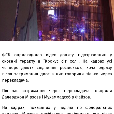
ФСБ оприлюднило відео допиту підозрюваних у
скоєнні теракту в “Крокус сіті холі”. На кадрах усі
четверо дають свідчення російською, хоча одразу
після затримання двоє з них говорили тільки через
перекладача.
Під час затримання через перекладача говорили
Далерджон Мірзоєв і Мухаммадсобір Файзов.
На кадрах, показаних у неділю по федеральних
каналах, Мірзоєв російською повідомляє, що після