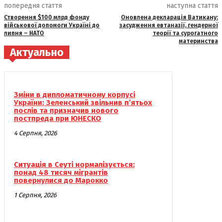
попередня стаття
наступна стаття
Створення $100 млрд фонду
Оновлена декларація Ватикану:
військової допомоги Україні до
засудження евтаназії, гендерної
липня – НАТО
теорії та сурогатного
материнства
Актуально
Зміни в дипломатичному корпусі
України: Зеленський звільнив п’ятьох
послів та призначив нового
постпреда при ЮНЕСКО
4 Серпня, 2026
Ситуація в Сеуті нормалізується:
понад 48 тисяч мігрантів
повернулися до Марокко
1 Серпня, 2026