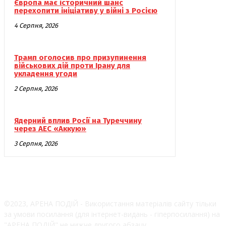
Європа має історичний шанс
перехопити ініціативу у війні з Росією
4 Серпня, 2026
Трамп оголосив про призупинення
військових дій проти Ірану для
укладення угоди
2 Серпня, 2026
Ядерний вплив Росії на Туреччину
через АЕС «Аккую»
3 Серпня, 2026
©2023, АРЕНА ПОДІЙ - Використання матеріалів сайту тільки
за умови посилання (для інтернет-видань - гіперпосилання) на
"АРЕНА ПОДІЙ" не нижче другого абзацу