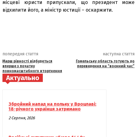
місцеві юристи припускали, що президент може
відхилити його, а міністр юстиції – оскаржити.
попередня стаття
наступна стаття
Марш рівності відбудеться
Гомельську область готують до
вперше з початку
переведення на “воєнний час”
повномасштабного вторгнення
Актуально
Збройний напад на польку у Вроцлаві:
18-річного українця затримано
2 Серпня, 2026