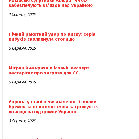
Російські супутники «Бюро 1440»
забезпечують зв’язок над Україною
1 Серпня, 2026
Нічний ракетний удар по Києву: серія
вибухів сколихнула столицю
5 Серпня, 2026
Міграційна криза в Іспанії: експерт
застерігає про загрозу для ЄС
5 Серпня, 2026
Європа у стані невизначеності: вплив
Кремля та політичні зміни загрожують
коаліції на підтримку України
3 Серпня, 2026