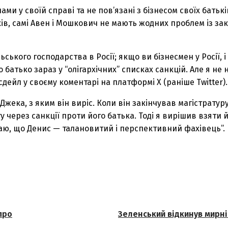
 у своїй справі та не пов’язані з бізнесом своїх батьків 
ків, самі Авен і Мошкович не мають жодних проблем із за
ького господарства в Росії; якщо ви бізнесмен у Росії, і 
о батько зараз у “олігархічних” списках санкцій. Але я не
сдейл у своєму коментарі на платформі X (раніше Twitter).
Джека, з яким він виріс. Коли він закінчував магістратур
через санкції проти його батька. Тоді я вирішив взяти 
аю, що Денис — талановитий і перспективний фахівець”.
про
Зеленський відкинув мирні