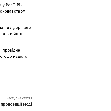
у Росії. Він
конодавством і
їхній лідер каже
 найняв його
у, провідна
його до нашого
наступна стаття
 пропозиції Моді