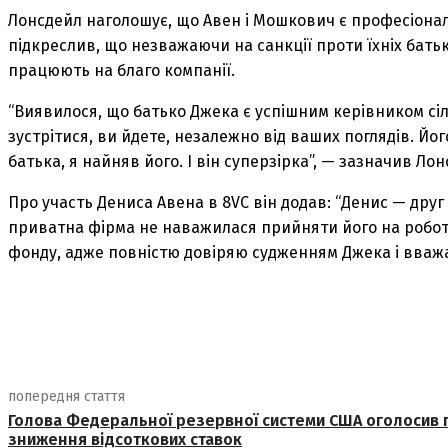
Лонсдейл наголошує, що Авен і Мошкович є професіоналами
підкреслив, що незважаючи на санкції проти їхніх бать
працюють на благо компанії.
“Виявилося, що батько Джека є успішним керівником сільс
зустрітися, ви йдете, незалежно від ваших поглядів. Йог
батька, я найняв його. І він суперзірка”, — зазначив Лон
Про участь Дениса Авена в 8VC він додав: “Денис — друг 
приватна фірма не наважилася прийняти його на роботу 
фонду, адже повністю довіряю судженням Джека і вваж
поділіться
попередня стаття
Голова Федеральної резервної системи США оголосив 
зниження відсоткових ставок