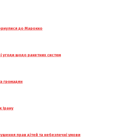
вернулися до Марокко
ві угоди щодо ракетних систем
та громадян
х Ірану
ушення прав дітей та небезпечні умови