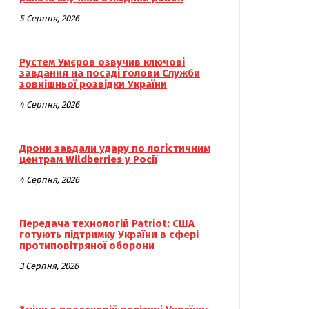
5 Серпня, 2026
Рустем Умєров озвучив ключові
завдання на посаді голови Служби
зовнішньої розвідки України
4 Серпня, 2026
Дрони завдали удару по логістичним
центрам Wildberries у Росії
4 Серпня, 2026
Передача технологій Patriot: США
готують підтримку України в сфері
протиповітряної оборони
3 Серпня, 2026