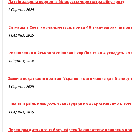
Латвія закрила кордон із Білоруссю через міграційну кризу
2 Серпня, 2026
Ситуація в Сеуті нормалізується: понад 48 тисяч мігрантів по
1 Серпня, 2026
Розширення військової співпраці: Україна та США укладуть но
4 Серпня, 2026
Зміни в податковій політиці України: нові виклики для бізнесу 
1 Серпня, 2026
США та Ізраїль планують значні удари по енергетичних об’єкта
1 Серпня, 2026
Перевірка дитячого табору «Артек Закарпаття»: виявлено пор