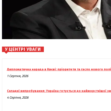
У ЦЕНТРІ УВАГИ
Дипломатична нарада в Києві: пріоритети та гасло нового пол
1 Серпня, 2026
Складні випробування: Україна готується до найжорсткішої зим
4 Серпня, 2026