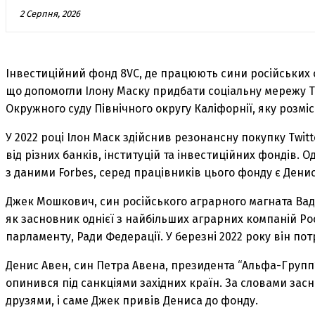
2 Серпня, 2026
Інвестиційний фонд 8VC, де працюють сини російських 
що допомогли Ілону Маску придбати соціальну мережу Twi
Окружного суду Північного округу Каліфорнії, яку розмі
У 2022 році Ілон Маск здійснив резонансну покупку Twitt
від різних банків, інституцій та інвестиційних фондів. 
з даними Forbes, серед працівників цього фонду є Дени
Джек Мошкович, син російського аграрного магната Вад
як засновник однієї з найбільших аграрних компаній Рос
парламенту, Ради Федерації. У березні 2022 року він по
Денис Авен, син Петра Авена, президента “Альфа-Групп”,
опинився під санкціями західних країн. За словами за
друзями, і саме Джек привів Дениса до фонду.