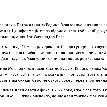
олігархів Петра Авена та Вадима Мошковича, виявився с
tter. Ця інформація стала відомою після публікації доку
стило видання The Washington Post.
er за понад 44 мільярди доларів. Для цієї угоди він залу
Одним із сотні найбільших інвесторів виявився венчурний 
с Авен та Джек Мошкович, сини впливових російських оліг
има Мошковича, приєднався до 8VC у 2018 році. Вадим 
ії — “Русагро”, а також як колишній член верхньої палати
трапив під санкції Європейського Союзу через вторгнення 
 почав працювати у фонді з 2022 року, вже після того, як
сновника 8VC Джо Лонсдейла, Денис Авен та Джек Мошков