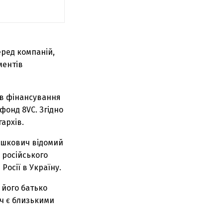
еред компаній,
ментів
чив фінансування
фонд 8VC. Згідно
архів.
Мошкович відомий
 російського
Росії в Україну.
 його батько
ич є близькими