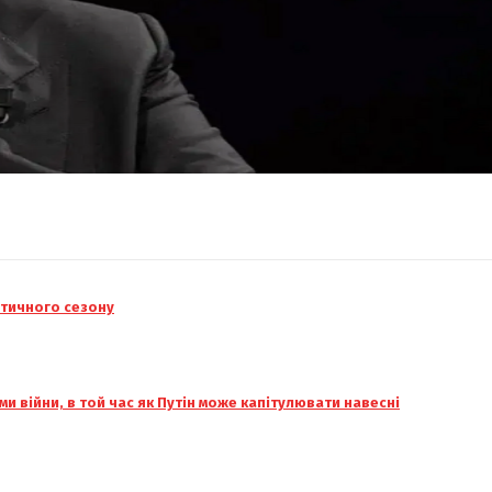
ітичного сезону
и війни, в той час як Путін може капітулювати навесні